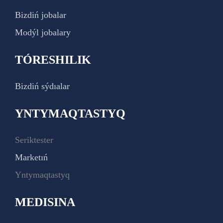
Bizdiń jobalar
Modýl jobalary
TÓRESHILIK
Bizdiń sýdıalar
YNTYMAQTASTYQ
Seriktester
Marketıń
Yntymaqtastyq
MEDISINA