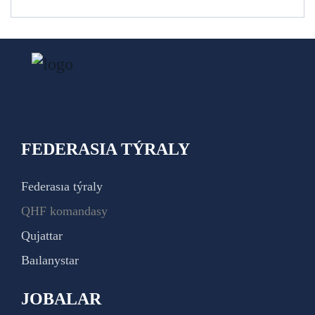
FEDERASIA TÝRALY
Federasıa týraly
QHF komandasy
Qujattar
Baılanystar
JOBALAR