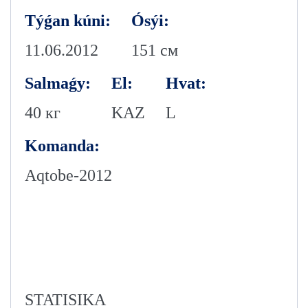
Týǵan kúni:
Ósýi:
11.06.2012
151 см
Salmaǵy:
El:
Hvat:
40 кг
KAZ
L
Komanda:
Aqtobe-2012
STATISIKA