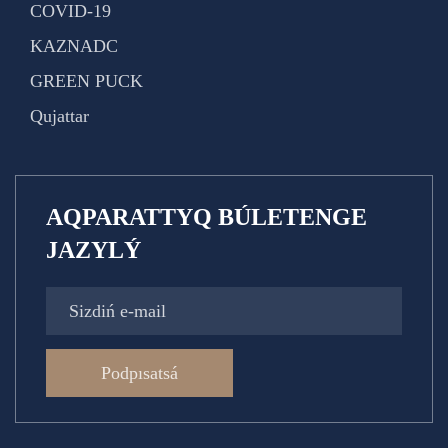
COVID-19
KAZNADC
GREEN PUCK
Qujattar
AQPARATTYQ BÚLETENGE
JAZYLÝ
Podpısatsá