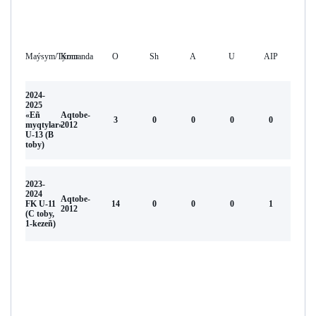
Maýsym/Týrnır
Komanda
O
Sh
А
U
AIP
2024-
2025
«Eñ
Aqtobe-
3
0
0
0
0
myqtylar»
2012
U-13 (В
toby)
2023-
2024
Aqtobe-
FK U-11
14
0
0
0
1
2012
(С toby,
1-kezeñ)