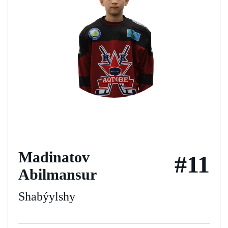
Madinatov
#11
Abilmansur
Shabýylshy