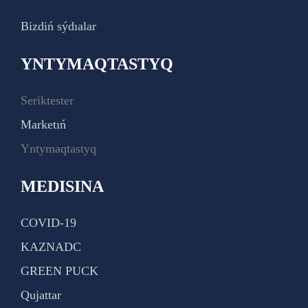
Bizdiń sýdıalar
YNTYMAQTASTYQ
Seriktester
Marketıń
Yntymaqtastyq
MEDISINA
COVID-19
KAZNADC
GREEN PUCK
Qujattar