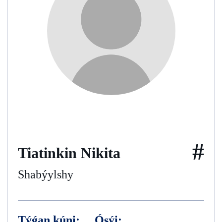
#
Tiatinkin Nikita
Shabýylshy
Týǵan kúni:
Ósýi: