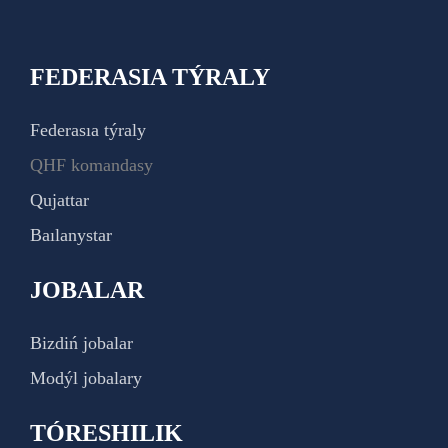
FEDERASIA TÝRALY
Federasıa týraly
QHF komandasy
Qujattar
Baılanystar
JOBALAR
Bizdiń jobalar
Modýl jobalary
TÓRESHILIK