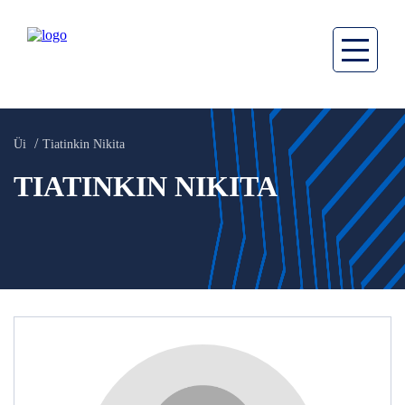
Üi
Tiatinkin Nikita
TIATINKIN NIKITA