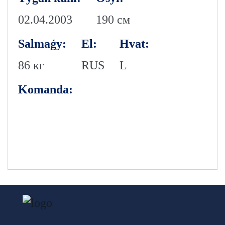
02.04.2003
190 см
Salmaǵy:
El:
Hvat:
86 кг
RUS
L
Komanda: