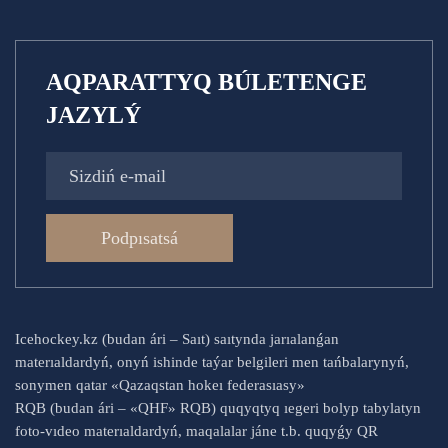
AQPARATTYQ BÚLETENGE
JAZYLÝ
Podpısatsá
Icehockey.kz (budan ári – Saıt) saıtynda jarıalanǵan
materıaldardyń, onyń ishinde taýar belgileri men tańbalarynyń,
sonymen qatar «Qazaqstan hokeı federasıasy»
RQB (budan ári – «QHF» RQB) quqyqtyq ıegeri bolyp tabylatyn
foto-vıdeo materıaldardyń, maqalalar jáne t.b. quqyǵy QR