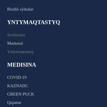
Bizdiń sýdıalar
YNTYMAQTASTYQ
Seriktester
Marketıń
Yntymaqtastyq
MEDISINA
COVID-19
KAZNADC
GREEN PUCK
Qujattar