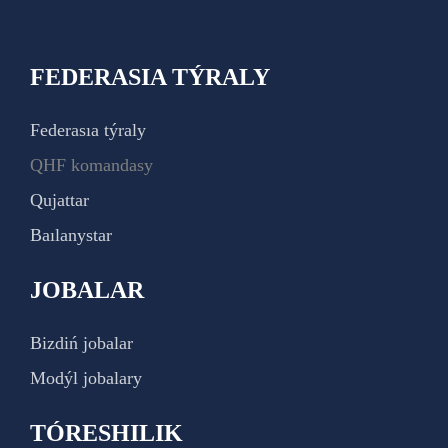
FEDERASIA TÝRALY
Federasıa týraly
QHF komandasy
Qujattar
Baılanystar
JOBALAR
Bizdiń jobalar
Modýl jobalary
TÓRESHILIK