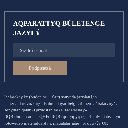
AQPARATTYQ BÚLETENGE
JAZYLÝ
Podpısatsá
Icehockey.kz (budan ári – Saıt) saıtynda jarıalanǵan
materıaldardyń, onyń ishinde taýar belgileri men tańbalarynyń,
sonymen qatar «Qazaqstan hokeı federasıasy»
RQB (budan ári – «QHF» RQB) quqyqtyq ıegeri bolyp tabylatyn
foto-vıdeo materıaldardyń, maqalalar jáne t.b. quqyǵy QR