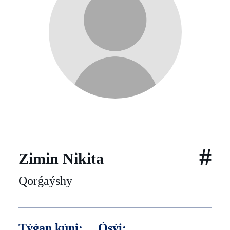
#
Zimin Nikita
Qorǵaýshy
Týǵan kúni:
Ósýi: