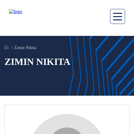
Üi
Zimin Nikita
ZIMIN NIKITA