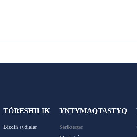
TÓRESHILIK
YNTYMAQTASTYQ
Bizdiń sýdıalar
Seriktester