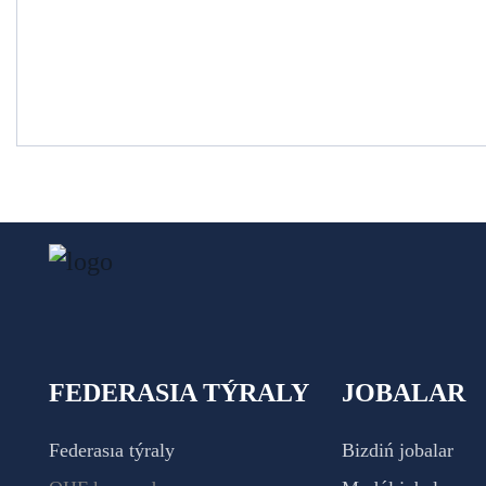
FEDERASIA TÝRALY
JOBALAR
Federasıa týraly
Bizdiń jobalar