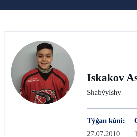
Iskakov As
Shabýylshy
Týǵan kúni:
27.07.2010