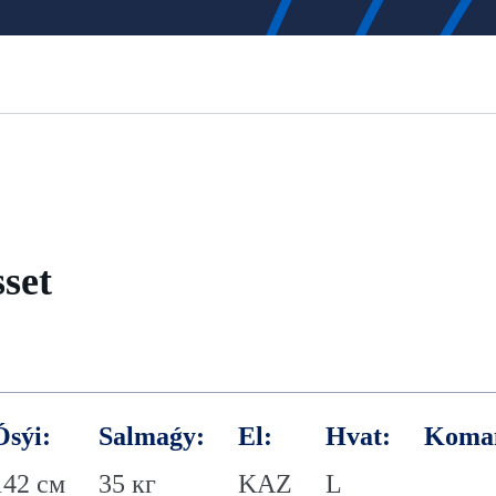
set
Ósýi:
Salmaǵy:
El:
Hvat:
Koma
142 см
35 кг
KAZ
L