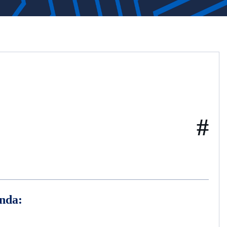
#
nda: