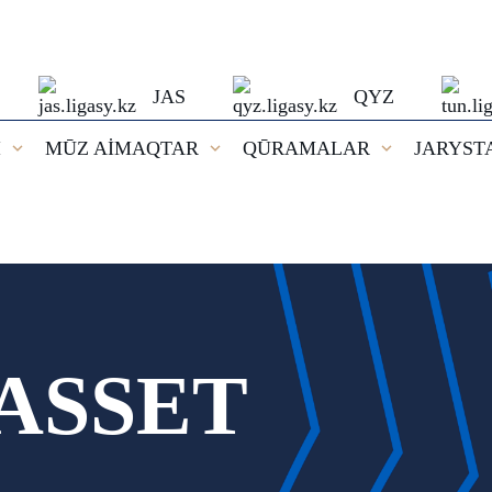
JAS
QYZ
I
MŪZ AİMAQTAR
QŪRAMALAR
JARYST
ASSET