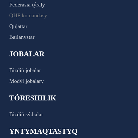
Federasıa týraly
QHF komandasy
Qujattar
Baılanystar
JOBALAR
Bizdiń jobalar
Modýl jobalary
TÓRESHILIK
Bizdiń sýdıalar
YNTYMAQTASTYQ