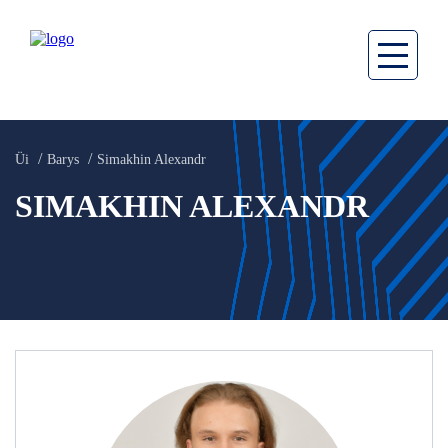
Üi
Barys
Simakhin Alexandr
SIMAKHIN ALEXANDR