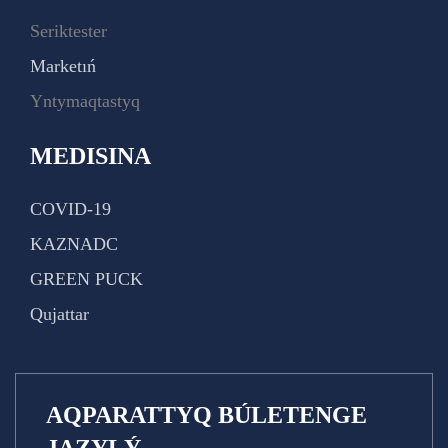
Seriktester
Marketıń
Yntymaqtastyq
MEDISINA
COVID-19
KAZNADC
GREEN PUCK
Qujattar
AQPARATTYQ BÚLETENGE