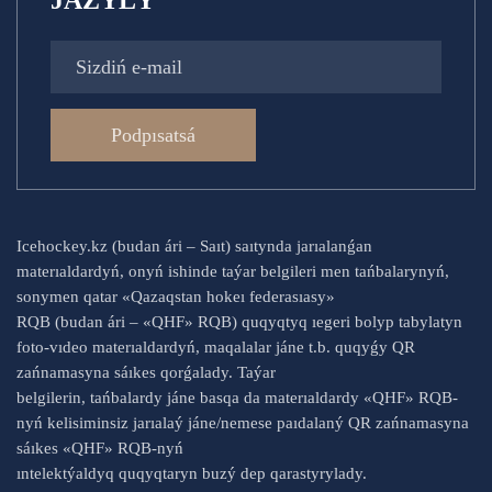
JAZYLÝ
Podpısatsá
Icehockey.kz (budan ári – Saıt) saıtynda jarıalanǵan
materıaldardyń, onyń ishinde taýar belgileri men tańbalarynyń,
sonymen qatar «Qazaqstan hokeı federasıasy»
RQB (budan ári – «QHF» RQB) quqyqtyq ıegeri bolyp tabylatyn
foto-vıdeo materıaldardyń, maqalalar jáne t.b. quqyǵy QR
zańnamasyna sáıkes qorǵalady. Taýar
belgilerin, tańbalardy jáne basqa da materıaldardy «QHF» RQB-
nyń kelisiminsiz jarıalaý jáne/nemese paıdalaný QR zańnamasyna
sáıkes «QHF» RQB-nyń
ıntelektýaldyq quqyqtaryn buzý dep qarastyrylady.