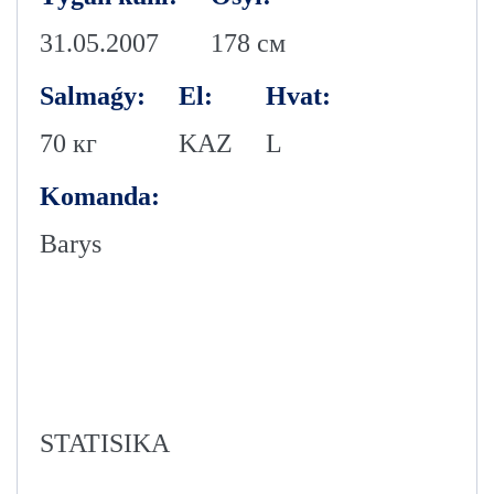
31.05.2007
178 см
Salmaǵy:
El:
Hvat:
70 кг
KAZ
L
Komanda:
Barys
STATISIKA