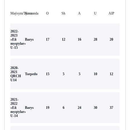
Maýsym/Týrnır
Komanda
O
Sh
А
U
AIP
2022-
2023
«Eñ
Barys
17
12
16
28
20
myqtylar»
U-15
2020-
2021
Torpedo
15
5
5
10
12
QRCH
U14
2021-
2022
«Eñ
Barys
19
6
24
30
37
myqtylar»
U-14