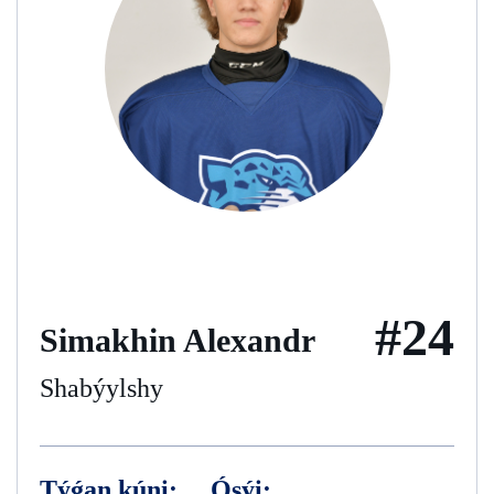
#24
Simakhin Alexandr
Shabýylshy
Týǵan kúni:
Ósýi: