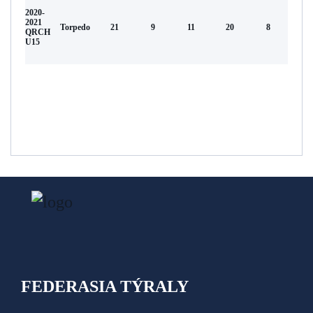
2020-
2021
Torpedo
21
9
11
20
8
QRCH
U15
FEDERASIA TÝRALY