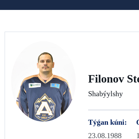
Filonov S
Shabýylshy
Týǵan kúni:
23.08.1988