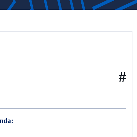
#
nda: