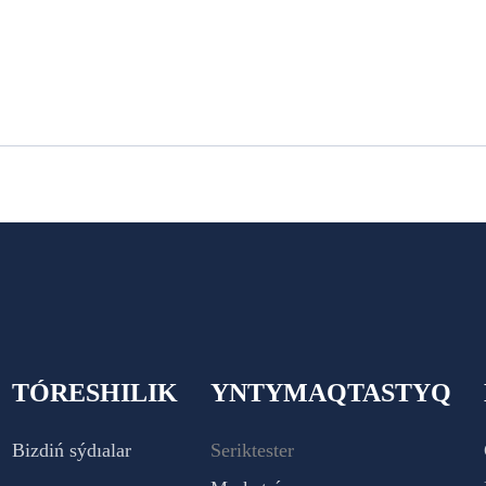
TÓRESHILIK
YNTYMAQTASTYQ
Bizdiń sýdıalar
Seriktester