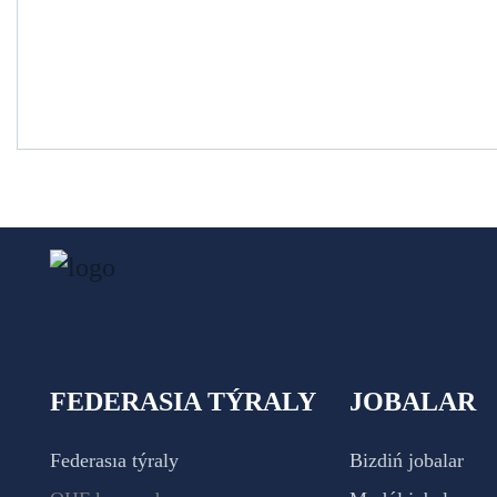
FEDERASIA TÝRALY
JOBALAR
Federasıa týraly
Bizdiń jobalar