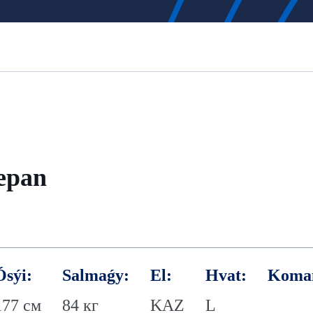
tepan
Ósýi:
Salmaǵy:
El:
Hvat:
Koma
177 см
84 кг
KAZ
L