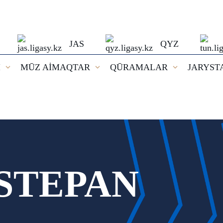
JAS
QYZ
I
MŪZ AİMAQTAR
QŪRAMALAR
JARYST
STEPAN