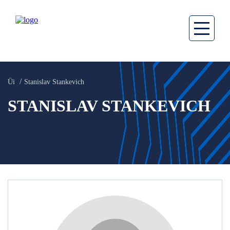
Üi
Stanislav Stankevich
STANISLAV STANKEVICH