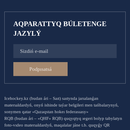
AQPARATTYQ BÚLETENGE
JAZYLÝ
Podpısatsá
Icehockey.kz (budan ári – Saıt) saıtynda jarıalanǵan
materıaldardyń, onyń ishinde taýar belgileri men tańbalarynyń,
sonymen qatar «Qazaqstan hokeı federasıasy»
RQB (budan ári – «QHF» RQB) quqyqtyq ıegeri bolyp tabylatyn
foto-vıdeo materıaldardyń, maqalalar jáne t.b. quqyǵy QR