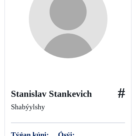
#
Stanislav Stankevich
Shabýylshy
Týǵan kúni:
Ósýi: