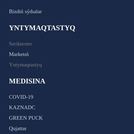
Bizdiń sýdıalar
YNTYMAQTASTYQ
Seriktester
Marketıń
Yntymaqtastyq
MEDISINA
COVID-19
KAZNADC
GREEN PUCK
Qujattar