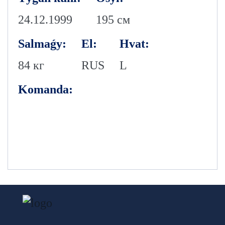
24.12.1999
195 см
Salmaǵy:
El:
Hvat:
84 кг
RUS
L
Komanda: