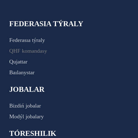
FEDERASIA TÝRALY
Federasıa týraly
QHF komandasy
Qujattar
Baılanystar
JOBALAR
Bizdiń jobalar
Modýl jobalary
TÓRESHILIK