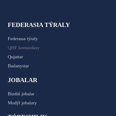
FEDERASIA TÝRALY
Federasıa týraly
QHF komandasy
Qujattar
Baılanystar
JOBALAR
Bizdiń jobalar
Modýl jobalary