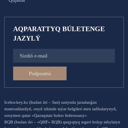
Qujattar
AQPARATTYQ BÚLETENGE
JAZYLÝ
Podpısatsá
Icehockey.kz (budan ári – Saıt) saıtynda jarıalanǵan
materıaldardyń, onyń ishinde taýar belgileri men tańbalarynyń,
sonymen qatar «Qazaqstan hokeı federasıasy»
RQB (budan ári – «QHF» RQB) quqyqtyq ıegeri bolyp tabylatyn