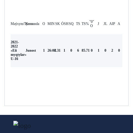
"0"
Maýsym/Týrnır
Komanda
O
MIN
SK
ÓSH
SQ
TS
TS%
J
JL
AIP
А
O
2021-
2022
«Eñ
Junost
1
26:00
2.31
1
0
6
85.71
0
1
0
2
0
myqtylar»
U-16