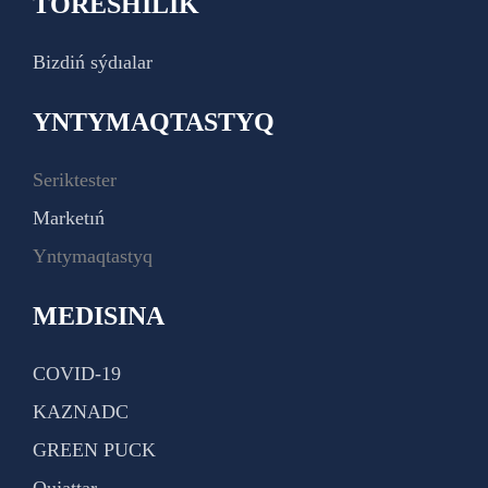
TÓRESHILIK
Bizdiń sýdıalar
YNTYMAQTASTYQ
Seriktester
Marketıń
Yntymaqtastyq
MEDISINA
COVID-19
KAZNADC
GREEN PUCK