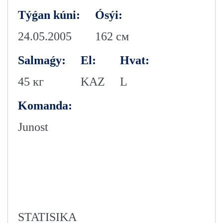
Týǵan kúni:
Ósýi:
24.05.2005
162 см
Salmaǵy:
El:
Hvat:
45 кг
KAZ
L
Komanda:
Junost
STATISIKA