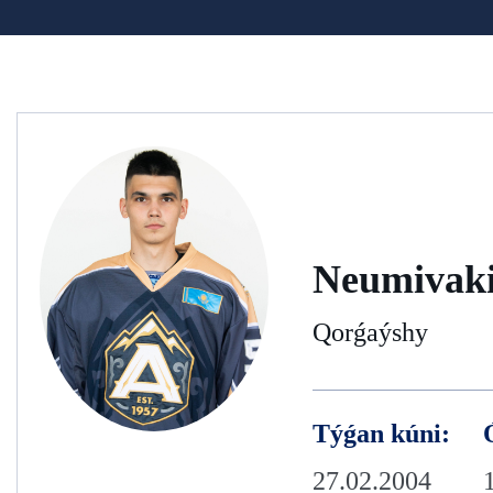
Neumivaki
Qorǵaýshy
Týǵan kúni:
27.02.2004