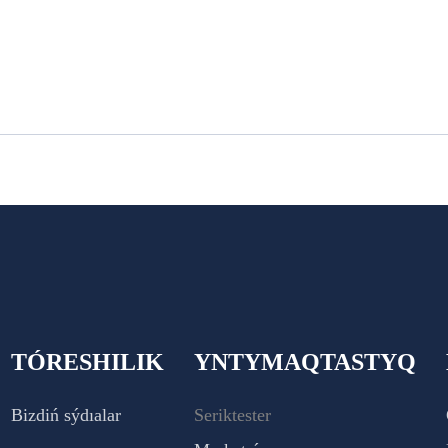
TÓRESHILIK
YNTYMAQTASTYQ
Bizdiń sýdıalar
Seriktester