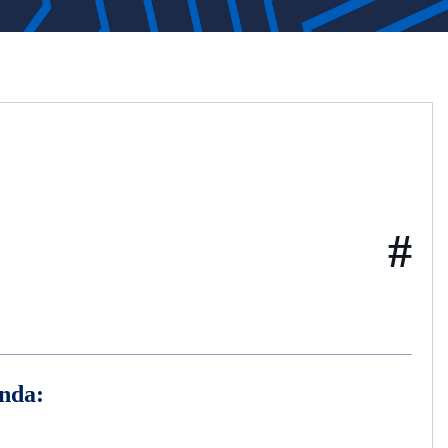
#
nda: