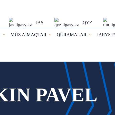
JAS
QYZ
I
MŪZ AİMAQTAR
QŪRAMALAR
JARYST
IN PAVEL