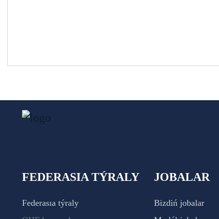
FEDERASIA TÝRALY
JOBALAR
Federasıa týraly
Bizdiń jobalar