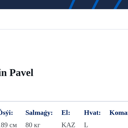
n Pavel
Ósýi:
Salmaǵy:
El:
Hvat:
Koma
189 см
80 кг
KAZ
L