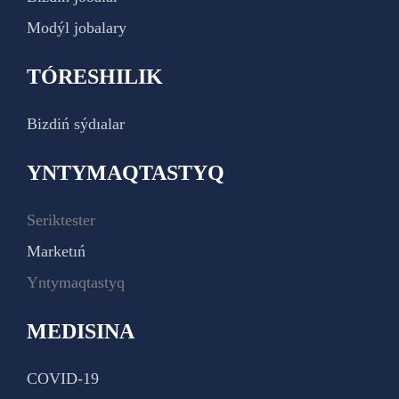
Modýl jobalary
TÓRESHILIK
Bizdiń sýdıalar
YNTYMAQTASTYQ
Seriktester
Marketıń
Yntymaqtastyq
MEDISINA
COVID-19