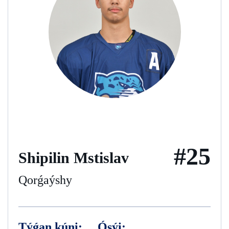
#25
Shipilin Mstislav
Qorǵaýshy
Týǵan kúni:
Ósýi: