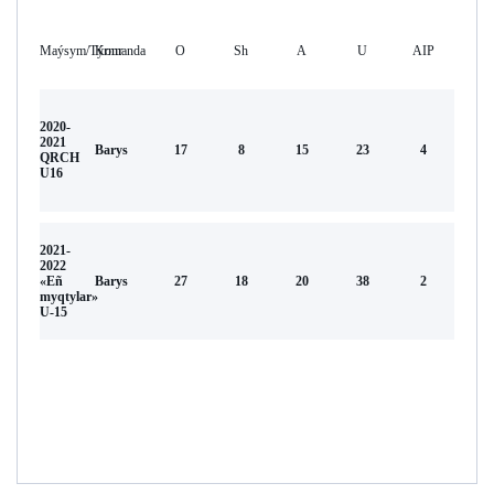
Maýsym/Týrnır
Komanda
O
Sh
А
U
AIP
2020-
2021
Barys
17
8
15
23
4
QRCH
U16
2021-
2022
«Eñ
Barys
27
18
20
38
2
myqtylar»
U-15