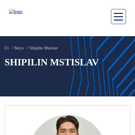
Üi
Barys
Shipilin Mstislav
SHIPILIN MSTISLAV