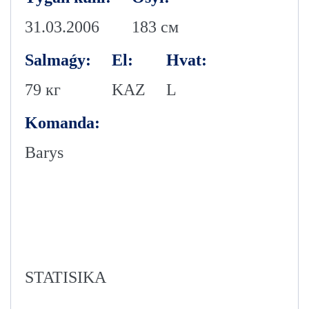
31.03.2006
183 см
Salmaǵy:
El:
Hvat:
79 кг
KAZ
L
Komanda:
Barys
STATISIKA