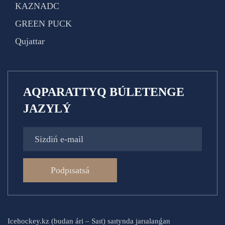
KAZNADC
GREEN PUCK
Qujattar
AQPARATTYQ BÚLETENGE
JAZYLÝ
Podpısatsá
Icehockey.kz (budan ári – Saıt) saıtynda jarıalanǵan