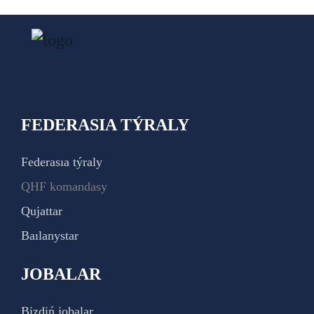
FEDERASIA TÝRALY
Federasıa týraly
QHF komandasy
Qujattar
Baılanystar
JOBALAR
Bizdiń jobalar