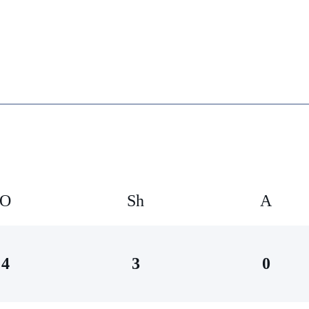
O
Sh
А
4
3
0