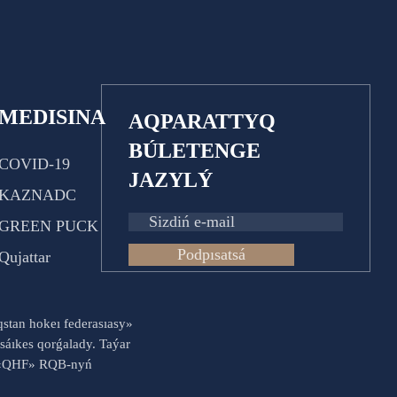
MEDISINA
AQPARATTYQ
BÚLETENGE
COVID-19
JAZYLÝ
KAZNADC
GREEN PUCK
Podpısatsá
Qujattar
aqstan hokeı federasıasy»
sáıkes qorǵalady. Taýar
es «QHF» RQB-nyń