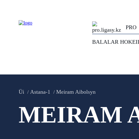
PRO
BALALAR HOKEI
Üi
Astana-1
Meiram Aibolsyn
MEIRAM 