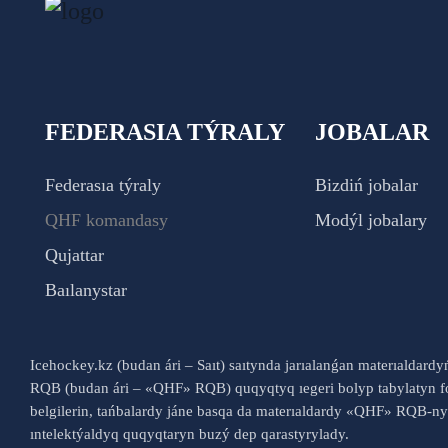
FEDERASIA TÝRALY
JOBALAR
Federasıa týraly
Bizdiń jobalar
QHF komandasy
Modýl jobalary
Qujattar
Baılanystar
Icehockey.kz (budan ári – Saıt) saıtynda jarıalanǵan materıaldard
RQB (budan ári – «QHF» RQB) quqyqtyq ıegeri bolyp tabylatyn fo
belgilerin, tańbalardy jáne basqa da materıaldardy «QHF» RQB-
ıntelektýaldyq quqyqtaryn buzý dep qarastyrylady.