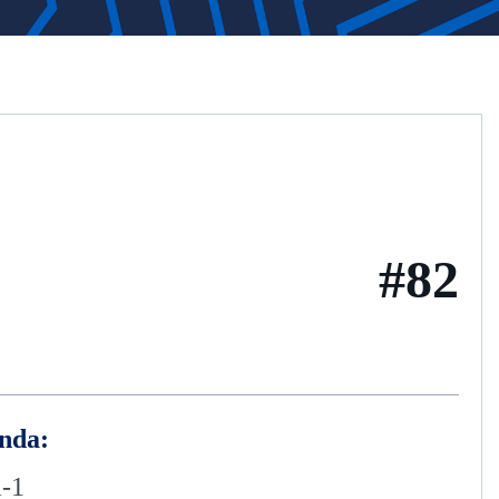
#82
nda:
a-1