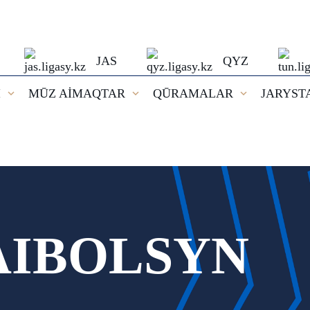
JAS
QYZ
I
MŪZ AİMAQTAR
QŪRAMALAR
JARYST
AIBOLSYN