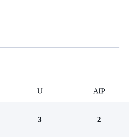
U
AIP
3
2