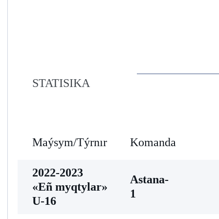
STATISIKA
Maýsym/Týrnır
Komanda
2022-2023
Astana-
«Eñ myqtylar»
1
U-16