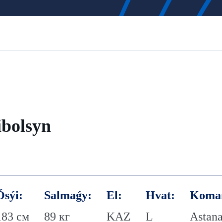
bolsyn
Ósýi:
Salmaǵy:
El:
Hvat:
Koma
183 см
89 кг
KAZ
L
Astan