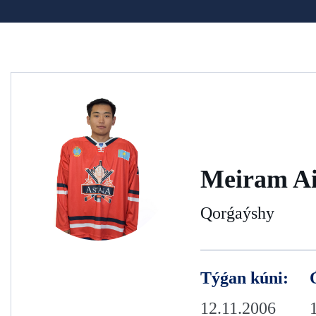
Meiram Ai
Qorǵaýshy
Týǵan kúni:
12.11.2006