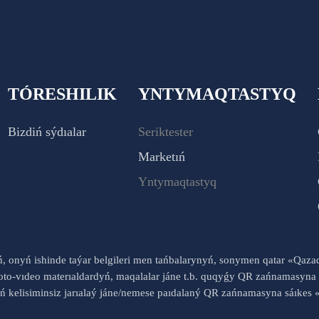
TÓRESHILIK
YNTYMAQTASTYQ
Bizdiń sýdıalar
Seriktester
Marketıń
Yntymaqtastyq
yń, onyń ishinde taýar belgileri men tańbalarynyń, sonymen qatar «Qaz
to-vıdeo materıaldardyń, maqalalar jáne t.b. quqyǵy QR zańnamasyna 
nyń kelisiminsiz jarıalaý jáne/nemese paıdalaný QR zańnamasyna sáık