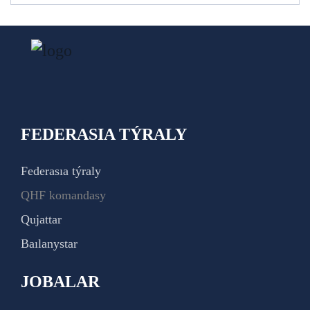
FEDERASIA TÝRALY
Federasıa týraly
QHF komandasy
Qujattar
Baılanystar
JOBALAR