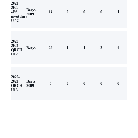
2021-
2022
Barys-
«Eñ
14
0
0
0
1
2009
myqtylar»
U-12
2020-
2021
Barys
26
1
1
2
4
QRCH
U12
2020-
2021
Barys-
5
0
0
0
0
QRCH
2009
U13