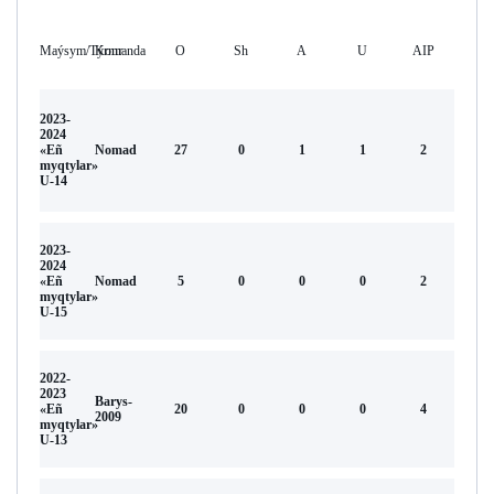
Maýsym/Týrnır
Komanda
O
Sh
А
U
AIP
2023-
2024
«Eñ
Nomad
27
0
1
1
2
myqtylar»
U-14
2023-
2024
«Eñ
Nomad
5
0
0
0
2
myqtylar»
U-15
2022-
2023
Barys-
«Eñ
20
0
0
0
4
2009
myqtylar»
U-13