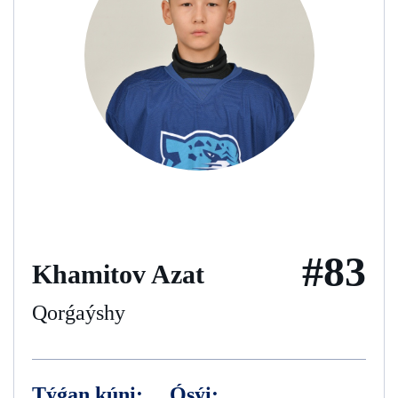
#83
Khamitov Azat
Qorǵaýshy
Týǵan kúni:
Ósýi: