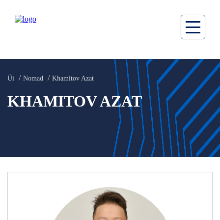
Üi
Nomad
Khamitov Azat
KHAMITOV AZAT