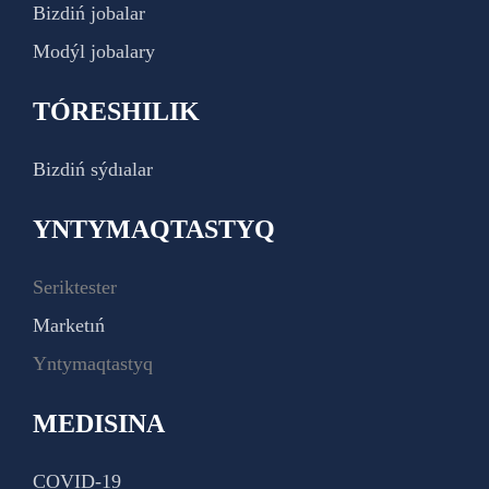
Bizdiń jobalar
Modýl jobalary
TÓRESHILIK
Bizdiń sýdıalar
YNTYMAQTASTYQ
Seriktester
Marketıń
Yntymaqtastyq
MEDISINA
COVID-19