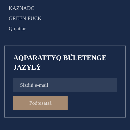
KAZNADC
GREEN PUCK
Qujattar
AQPARATTYQ BÚLETENGE
JAZYLÝ
Podpısatsá