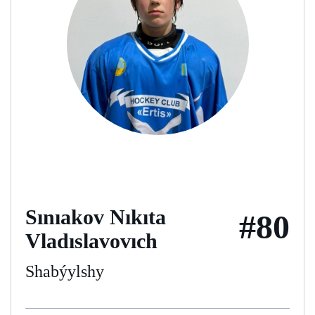
Sınıakov Nıkıta
#80
Vladıslavovıch
Shabýylshy