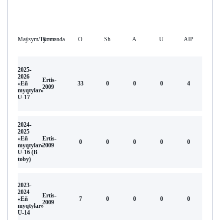
Maýsym/Týrnır
Komanda
O
Sh
А
U
AIP
2025-
2026
Ertis-
«Eñ
33
0
0
0
4
2009
myqtylar»
U-17
2024-
2025
«Eñ
Ertis-
0
0
0
0
0
myqtylar»
2009
U-16 (В
toby)
2023-
2024
Ertis-
«Eñ
7
0
0
0
0
2009
myqtylar»
U-14