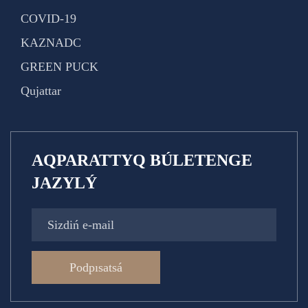
COVID-19
KAZNADC
GREEN PUCK
Qujattar
AQPARATTYQ BÚLETENGE
JAZYLÝ
Podpısatsá