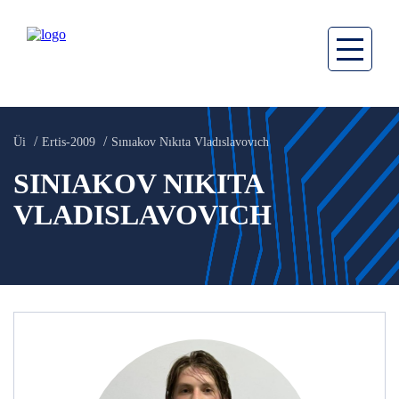
Üi
Ertis-2009
Sınıakov Nıkıta Vladıslavovıch
SINIAKOV NIKITA
VLADISLAVOVICH