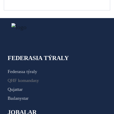
FEDERASIA TÝRALY
Federasıa týraly
QHF komandasy
Qujattar
Baılanystar
JOBALAR