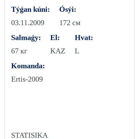
Týǵan kúni:
Ósýi:
03.11.2009
172 см
Salmaǵy:
El:
Hvat:
67 кг
KAZ
L
Komanda:
Ertis-2009
STATISIKA