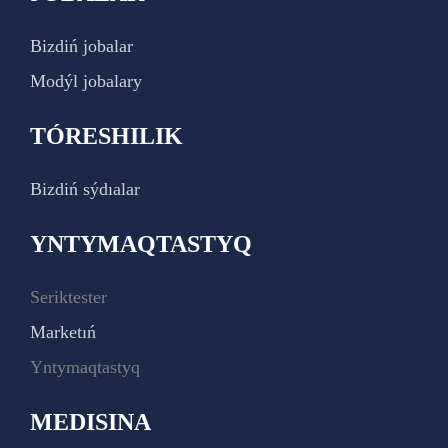
Bizdiń jobalar
Modýl jobalary
TÓRESHILIK
Bizdiń sýdıalar
YNTYMAQTASTYQ
Seriktester
Marketıń
Yntymaqtastyq
MEDISINA