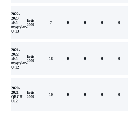
2022-
2023
Ertis-
«Eñ
7
0
0
0
0
2009
myqtylar»
U-13
2021-
2022
Ertis-
«Eñ
18
0
0
0
0
2009
myqtylar»
U-12
2020-
2021
Ertis-
10
0
0
0
0
QRCH
2009
U12