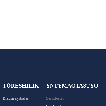
TÓRESHILIK
YNTYMAQTASTYQ
Bizdiń sýdıalar
Seriktester