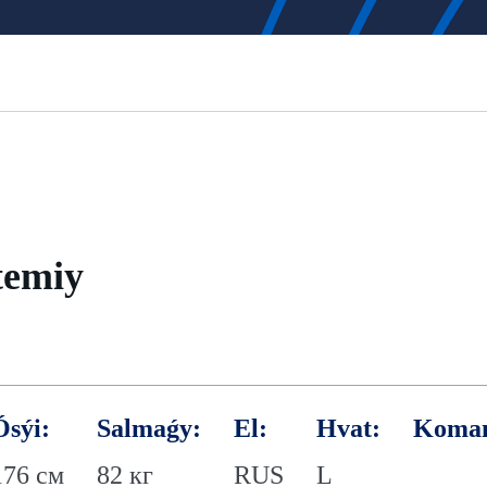
temiy
Ósýi:
Salmaǵy:
El:
Hvat:
Koma
176 см
82 кг
RUS
L