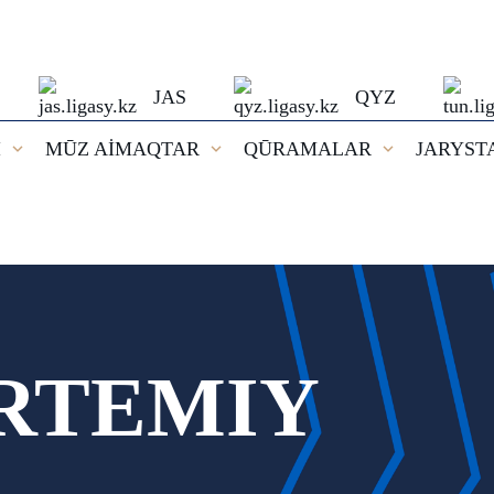
JAS
QYZ
I
MŪZ AİMAQTAR
QŪRAMALAR
JARYST
RTEMIY