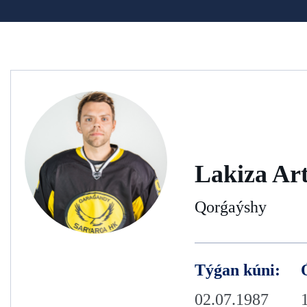
Lakiza Ar
Qorǵaýshy
Týǵan kúni:
02.07.1987