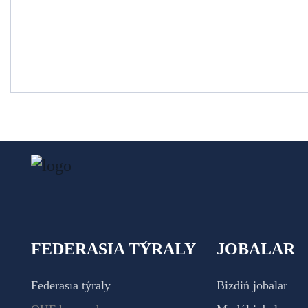
FEDERASIA TÝRALY
JOBALAR
Federasıa týraly
Bizdiń jobalar