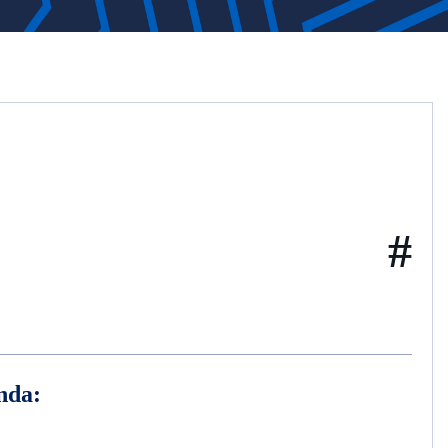
#
nda: