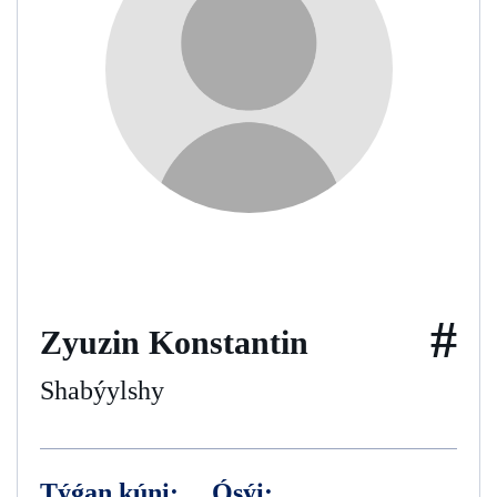
#
Zyuzin Konstantin
Shabýylshy
Týǵan kúni:
Ósýi: