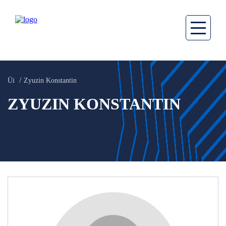
Üi
Zyuzin Konstantin
ZYUZIN KONSTANTIN