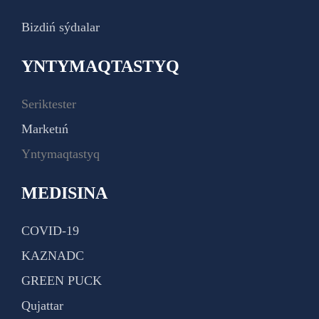
Bizdiń sýdıalar
YNTYMAQTASTYQ
Seriktester
Marketıń
Yntymaqtastyq
MEDISINA
COVID-19
KAZNADC
GREEN PUCK
Qujattar