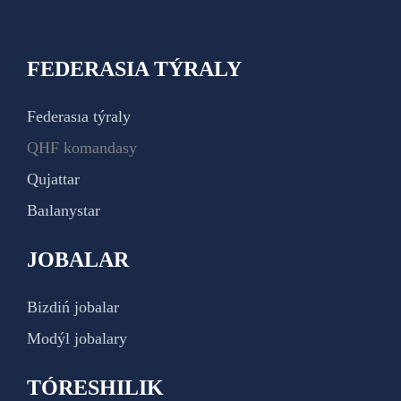
FEDERASIA TÝRALY
Federasıa týraly
QHF komandasy
Qujattar
Baılanystar
JOBALAR
Bizdiń jobalar
Modýl jobalary
TÓRESHILIK