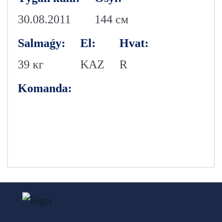
30.08.2011
144 см
Salmaǵy:
El:
Hvat:
39 кг
KAZ
R
Komanda: