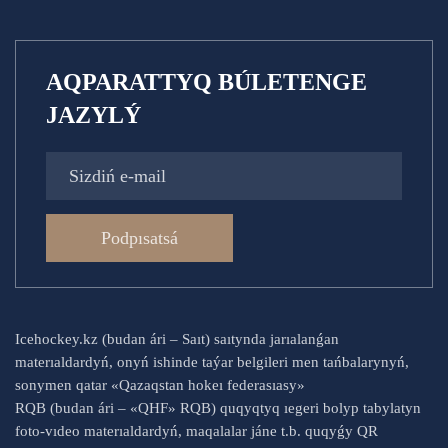
AQPARATTYQ BÚLETENGE
JAZYLÝ
Podpısatsá
Icehockey.kz (budan ári – Saıt) saıtynda jarıalanǵan
materıaldardyń, onyń ishinde taýar belgileri men tańbalarynyń,
sonymen qatar «Qazaqstan hokeı federasıasy»
RQB (budan ári – «QHF» RQB) quqyqtyq ıegeri bolyp tabylatyn
foto-vıdeo materıaldardyń, maqalalar jáne t.b. quqyǵy QR