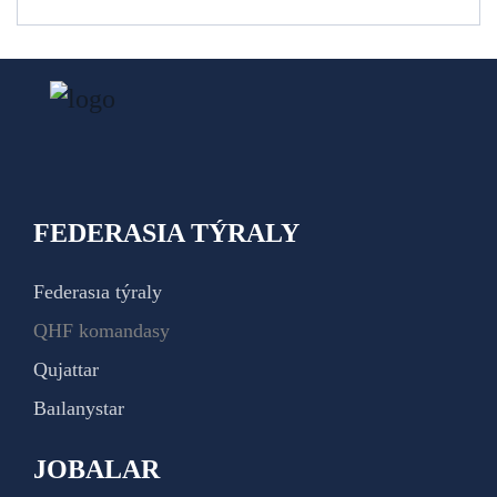
FEDERASIA TÝRALY
Federasıa týraly
QHF komandasy
Qujattar
Baılanystar
JOBALAR