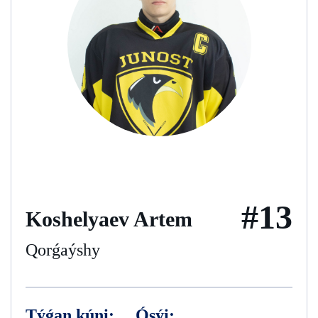
#13
Koshelyaev Artem
Qorǵaýshy
Týǵan kúni:
Ósýi: