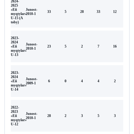
2024-
2025
«Eñ
Junost-
33
5
28
33
12
myqtylar»
2010-1
U-15 (A
toby)
2023-
2024
Junost-
«Eñ
23
5
2
7
16
2010-1
myqtylar»
U-13
2023-
2024
Junost-
«Eñ
6
0
4
4
2
2009-1
myqtylar»
U-14
2022-
2023
Junost-
«Eñ
28
2
3
5
3
2010-1
myqtylar»
U-12