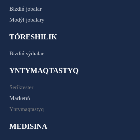
Bizdiń jobalar
Modýl jobalary
TÓRESHILIK
Bizdiń sýdıalar
YNTYMAQTASTYQ
Seriktester
Marketıń
Yntymaqtastyq
MEDISINA