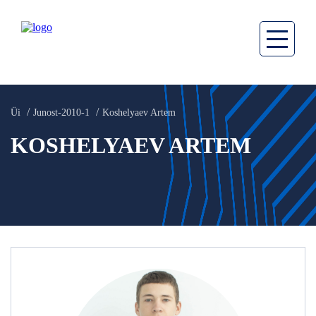
Üi
Junost-2010-1
Koshelyaev Artem
KOSHELYAEV ARTEM