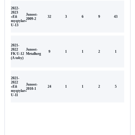
2022-
2023
Junost-
«Eñ
32
3
6
9
43
2009-2
myqtylar»
U-13
2021-
2022
Junost-
9
1
1
2
1
FK U-12
Metallurg
(A toby)
2021-
2022
Junost-
«Eñ
24
1
1
2
5
2010-1
myqtylar»
U-11