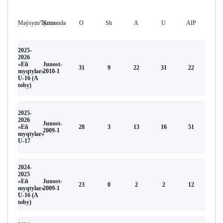
Maýsym/Týrnır
Komanda
O
Sh
А
U
AIP
2025-
2026
«Eñ
Junost-
31
9
22
31
22
myqtylar»
2010-1
U-16 (А
toby)
2025-
2026
Junost-
«Eñ
28
3
13
16
51
2009-1
myqtylar»
U-17
2024-
2025
«Eñ
Junost-
23
0
2
2
12
myqtylar»
2009-1
U-16 (А
toby)