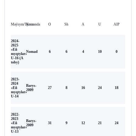
Maýsym/Týrnır
Komanda
O
Sh
А
U
AIP
2024-
2025
«Eñ
Nomad
6
6
4
10
0
myqtylar»
U-16 (А
toby)
2023-
2024
Barys-
«Eñ
27
8
16
24
18
2009
myqtylar»
U-14
2022-
2023
Barys-
«Eñ
31
9
12
21
24
2009
myqtylar»
U-13