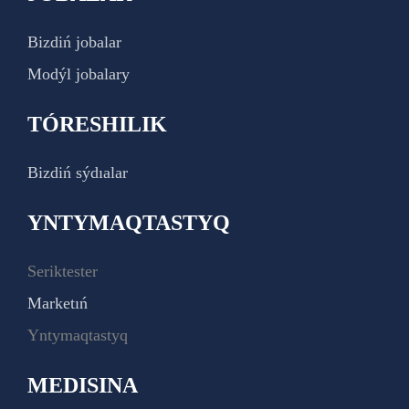
Bizdiń jobalar
Modýl jobalary
TÓRESHILIK
Bizdiń sýdıalar
YNTYMAQTASTYQ
Seriktester
Marketıń
Yntymaqtastyq
MEDISINA