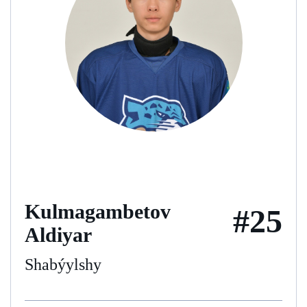
Kulmagambetov
#25
Aldiyar
Shabýylshy