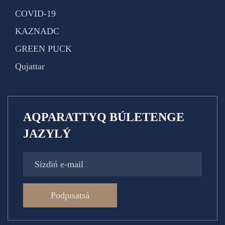
COVID-19
KAZNADC
GREEN PUCK
Qujattar
AQPARATTYQ BÚLETENGE
JAZYLÝ
Podpısatsá