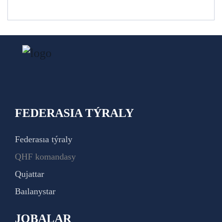
FEDERASIA TÝRALY
Federasıa týraly
QHF komandasy
Qujattar
Baılanystar
JOBALAR