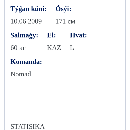
Týǵan kúni:
Ósýi:
10.06.2009
171 см
Salmaǵy:
El:
Hvat:
60 кг
KAZ
L
Komanda:
Nomad
STATISIKA