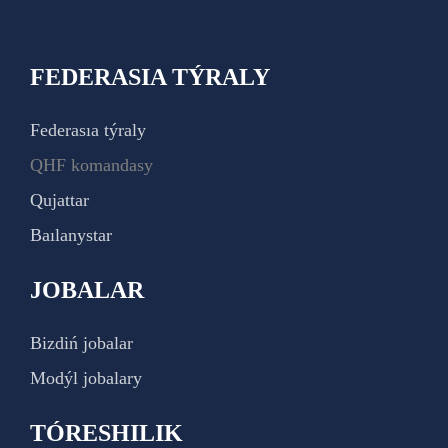
FEDERASIA TÝRALY
Federasıa týraly
QHF komandasy
Qujattar
Baılanystar
JOBALAR
Bizdiń jobalar
Modýl jobalary
TÓRESHILIK