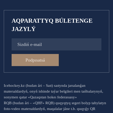
AQPARATTYQ BÚLETENGE
JAZYLÝ
Podpısatsá
Icehockey.kz (budan ári – Saıt) saıtynda jarıalanǵan
materıaldardyń, onyń ishinde taýar belgileri men tańbalarynyń,
sonymen qatar «Qazaqstan hokeı federasıasy»
RQB (budan ári – «QHF» RQB) quqyqtyq ıegeri bolyp tabylatyn
foto-vıdeo materıaldardyń, maqalalar jáne t.b. quqyǵy QR