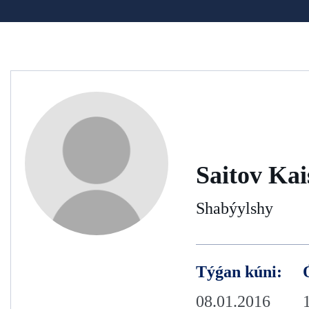
Saitov Ka
Shabýylshy
Týǵan kúni:
08.01.2016