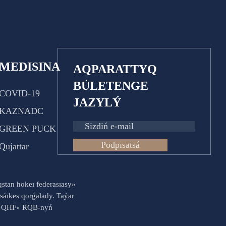
MEDISINA
AQPARATTYQ
BÚLETENGE
COVID-19
JAZYLÝ
KAZNADC
GREEN PUCK
Podpısatsá
Qujattar
aqstan hokeı federasıasy»
sáıkes qorǵalady. Taýar
es «QHF» RQB-nyń