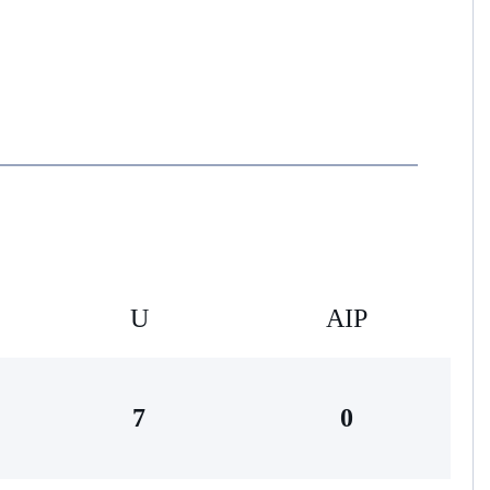
U
AIP
7
0