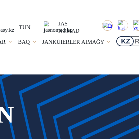
JAS
TUN
NOMAD
KZ
AR
BAQ
JANKÜIERLER AIMAĞY
N