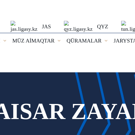
JAS
QYZ
I
MŪZ AİMAQTAR
QŪRAMALAR
JARYST
AISAR ZAYA