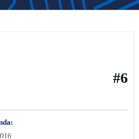
#6
nda:
2016