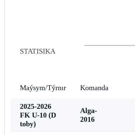
STATISIKA
Maýsym/Týrnır
Komanda
2025-2026
Alga-
FK U-10 (D
2016
toby)