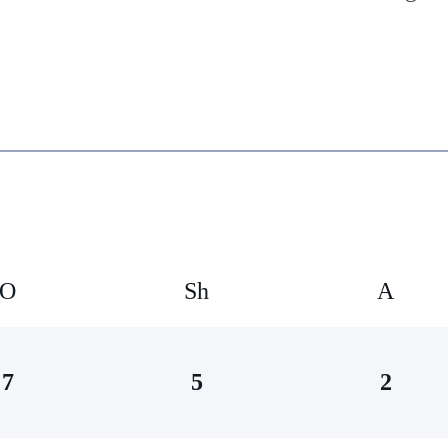
O
Sh
А
7
5
2