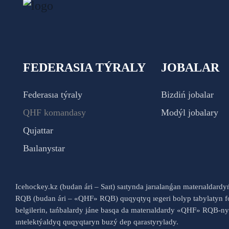
FEDERASIA TÝRALY
JOBALAR
Federasıa týraly
Bizdiń jobalar
QHF komandasy
Modýl jobalary
Qujattar
Baılanystar
Icehockey.kz (budan ári – Saıt) saıtynda jarıalanǵan materıaldard
RQB (budan ári – «QHF» RQB) quqyqtyq ıegeri bolyp tabylatyn fo
belgilerin, tańbalardy jáne basqa da materıaldardy «QHF» RQB-
ıntelektýaldyq quqyqtaryn buzý dep qarastyrylady.