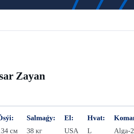
isar Zayan
Ósýi:
Salmaǵy:
El:
Hvat:
Koma
134 см
38 кг
USA
L
Alga-