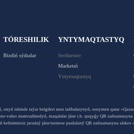
TÓRESHILIK
YNTYMAQTASTYQ
Bizdiń sýdıalar
Seriktester
Marketıń
Yntymaqtastyq
yń, onyń ishinde taýar belgileri men tańbalarynyń, sonymen qatar «Qaz
to-vıdeo materıaldardyń, maqalalar jáne t.b. quqyǵy QR zańnamasyna 
nyń kelisiminsiz jarıalaý jáne/nemese paıdalaný QR zańnamasyna sáık