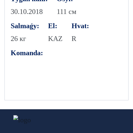
30.10.2018
111 см
Salmaǵy:
El:
Hvat:
26 кг
KAZ
R
Komanda: