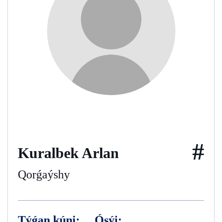
#
Kuralbek Arlan
Qorǵaýshy
Týǵan kúni:
Ósýi: