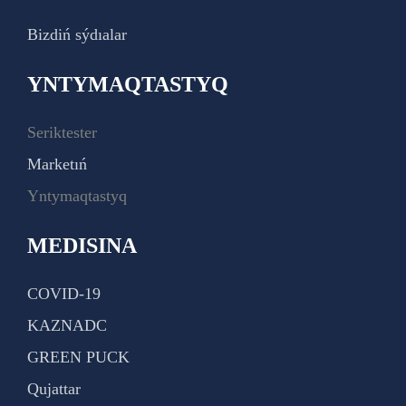
Bizdiń sýdıalar
YNTYMAQTASTYQ
Seriktester
Marketıń
Yntymaqtastyq
MEDISINA
COVID-19
KAZNADC
GREEN PUCK
Qujattar