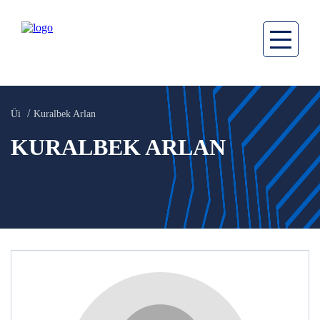
Üi
Kuralbek Arlan
KURALBEK ARLAN