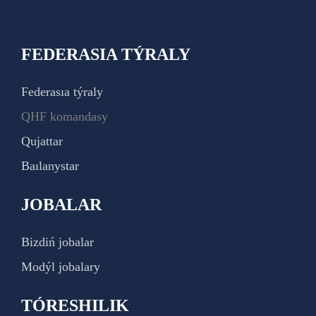
FEDERASIA TÝRALY
Federasıa týraly
QHF komandasy
Qujattar
Baılanystar
JOBALAR
Bizdiń jobalar
Modýl jobalary
TÓRESHILIK