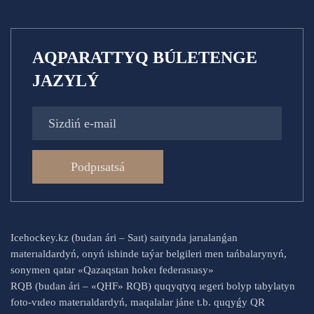
AQPARATTYQ BÚLETENGE
JAZYLÝ
Podpısatsá
Icehockey.kz (budan ári – Saıt) saıtynda jarıalanǵan
materıaldardyń, onyń ishinde taýar belgileri men tańbalarynyń,
sonymen qatar «Qazaqstan hokeı federasıasy»
RQB (budan ári – «QHF» RQB) quqyqtyq ıegeri bolyp tabylatyn
foto-vıdeo materıaldardyń, maqalalar jáne t.b. quqyǵy QR