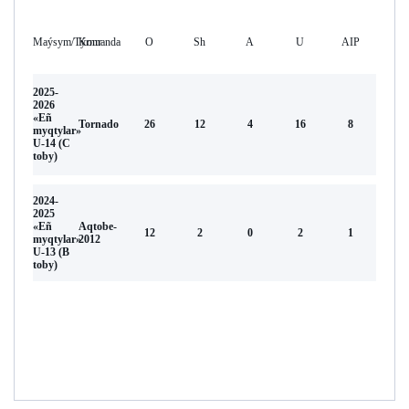
Maýsym/Týrnır
Komanda
O
Sh
А
U
AIP
2025-
2026
«Eñ
Tornado
26
12
4
16
8
myqtylar»
U-14 (С
toby)
2024-
2025
«Eñ
Aqtobe-
12
2
0
2
1
myqtylar»
2012
U-13 (В
toby)