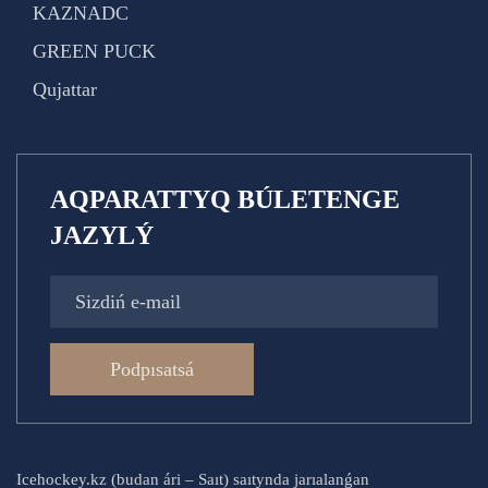
KAZNADC
GREEN PUCK
Qujattar
AQPARATTYQ BÚLETENGE
JAZYLÝ
Podpısatsá
Icehockey.kz (budan ári – Saıt) saıtynda jarıalanǵan