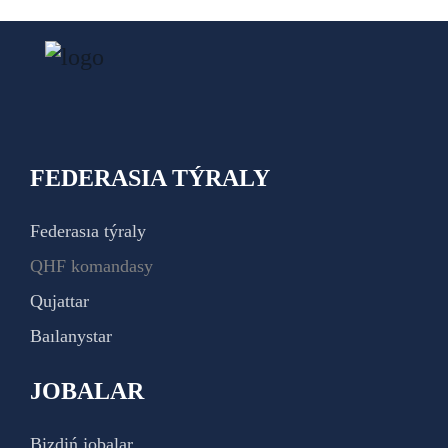
FEDERASIA TÝRALY
Federasıa týraly
QHF komandasy
Qujattar
Baılanystar
JOBALAR
Bizdiń jobalar