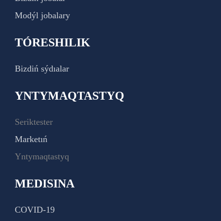
Modýl jobalary
TÓRESHILIK
Bizdiń sýdıalar
YNTYMAQTASTYQ
Seriktester
Marketıń
Yntymaqtastyq
MEDISINA
COVID-19