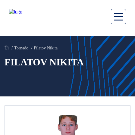
Üi
Tornado
Filatov Nikita
FILATOV NIKITA