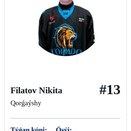
#13
Filatov Nikita
Qorǵaýshy
Týǵan kúni:
Ósýi: