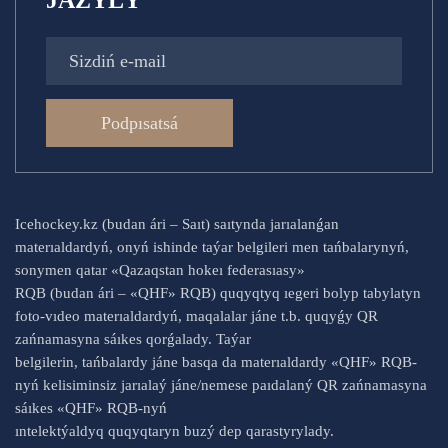
JAZYLÝ
Podpısatsá
Icehockey.kz (budan ári – Saıt) saıtynda jarıalanǵan
materıaldardyń, onyń ishinde taýar belgileri men tańbalarynyń,
sonymen qatar «Qazaqstan hokeı federasıasy»
RQB (budan ári – «QHF» RQB) quqyqtyq ıegeri bolyp tabylatyn
foto-vıdeo materıaldardyń, maqalalar jáne t.b. quqyǵy QR
zańnamasyna sáıkes qorǵalady. Taýar
belgilerin, tańbalardy jáne basqa da materıaldardy «QHF» RQB-
nyń kelisiminsiz jarıalaý jáne/nemese paıdalaný QR zańnamasyna
sáıkes «QHF» RQB-nyń
ıntelektýaldyq quqyqtaryn buzý dep qarastyrylady.