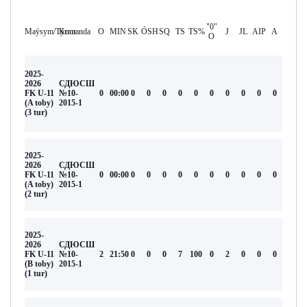
"0"
Maýsym/Týrnır
Komanda
O
MIN
SK
ÓSH
SQ
TS
TS%
J
JL
AIP
А
O
2025-
2026
СДЮСШ
FK U-11
№10-
0
00:00
0
0
0
0
0
0
0
0
0
0
(A toby)
2015-1
(3 tur)
2025-
2026
СДЮСШ
FK U-11
№10-
0
00:00
0
0
0
0
0
0
0
0
0
0
(A toby)
2015-1
(2 tur)
2025-
2026
СДЮСШ
FK U-11
№10-
2
21:50
0
0
0
7
100
0
2
0
0
0
(В toby)
2015-1
(1 tur)