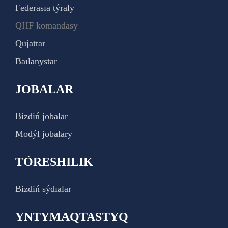
Federasıa týraly
QHF komandasy
Qujattar
Baılanystar
JOBALAR
Bizdiń jobalar
Modýl jobalary
TÓRESHILIK
Bizdiń sýdıalar
YNTYMAQTASTYQ