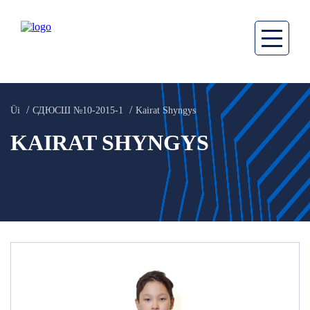
Üi
СДЮСШ №10-2015-1
Kairat Shyngys
KAIRAT SHYNGYS