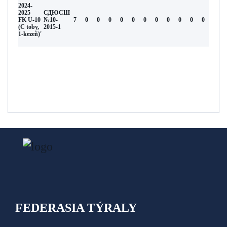
2024-
2025
СДЮСШ
FK U-10
№10-
7
0
0
0
0
0
0
0
0
0
0
0
(С toby,
2015-1
1-kezeñ)'
FEDERASIA TÝRALY