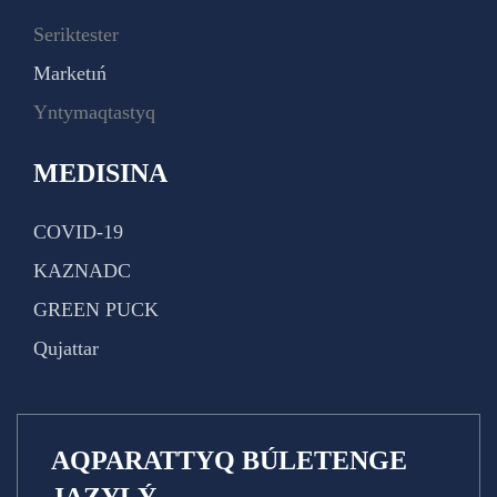
Seriktester
Marketıń
Yntymaqtastyq
MEDISINA
COVID-19
KAZNADC
GREEN PUCK
Qujattar
AQPARATTYQ BÚLETENGE