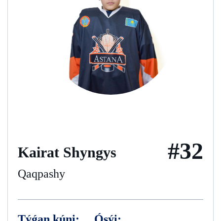
#32
Kairat Shyngys
Qaqpashy
Týǵan kúni:
Ósýi: