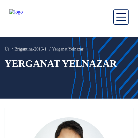
Üi
Brigantina-2016-1
Yerganat Yelnazar
YERGANAT YELNAZAR