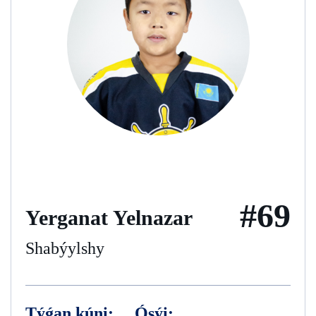
#69
Yerganat Yelnazar
Shabýylshy
Týǵan kúni:
Ósýi: