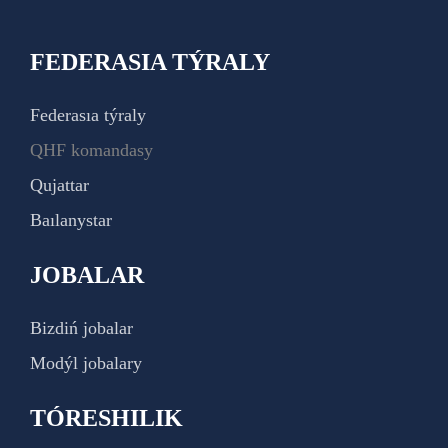
FEDERASIA TÝRALY
Federasıa týraly
QHF komandasy
Qujattar
Baılanystar
JOBALAR
Bizdiń jobalar
Modýl jobalary
TÓRESHILIK