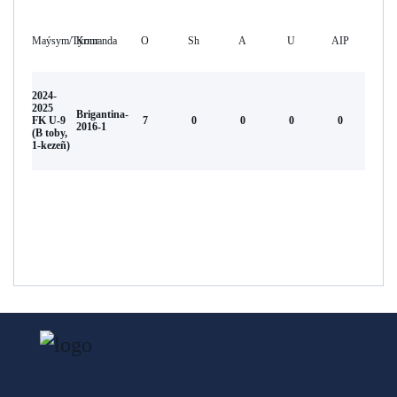
Maýsym/Týrnır
Komanda
O
Sh
А
U
AIP
2024-
2025
Brigantina-
FK U-9
7
0
0
0
0
2016-1
(B toby,
1-kezeñ)