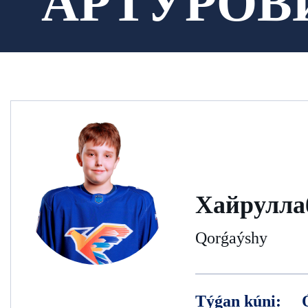
АРТУРОВ
Хайрулла
Qorǵaýshy
Týǵan kúni: