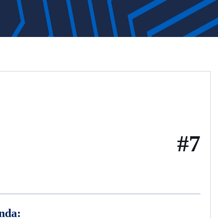
#7
nda: