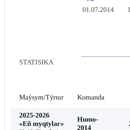
01.07.2014
STATISIKA
Maýsym/Týrnır
Komanda
2025-2026
Humo-
«Eñ myqtylar»
2014