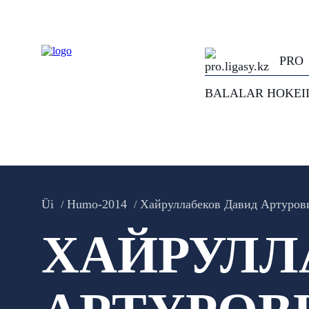
PRO
BALALAR HOKEI
Üi
Humo-2014
Хайруллабеков Давид Артуров
ХАЙРУЛЛ