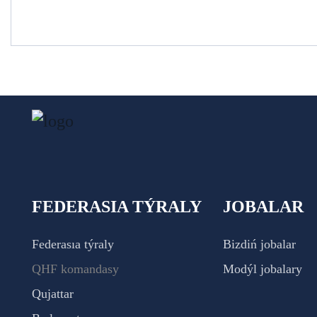
FEDERASIA TÝRALY
JOBALAR
Federasıa týraly
Bizdiń jobalar
QHF komandasy
Modýl jobalary
Qujattar