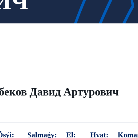
ИЧ
беков Давид Артурович
Ósýi:
Salmaǵy:
El:
Hvat:
Koma