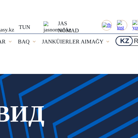
JAS
TUN
NOMAD
KZ
AR
BAQ
JANKÜIERLER AIMAĞY
ВИД