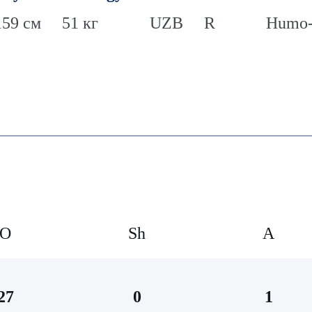
159 см
51 кг
UZB
R
Humo-
O
Sh
А
27
0
1