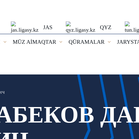
JAS
QYZ
I
MŪZ AİMAQTAR
QŪRAMALAR
JARYST
ич
АБЕКОВ ДА