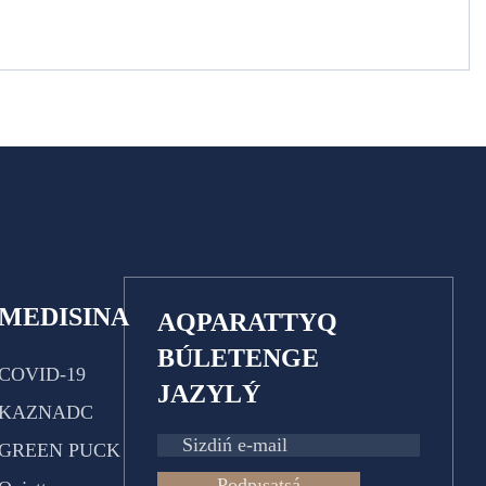
MEDISINA
AQPARATTYQ
BÚLETENGE
COVID-19
JAZYLÝ
KAZNADC
GREEN PUCK
Podpısatsá