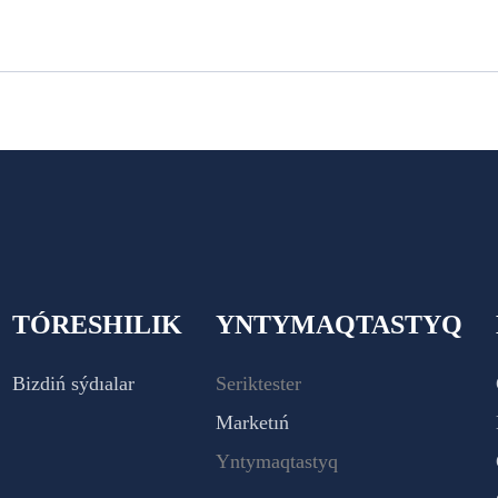
TÓRESHILIK
YNTYMAQTASTYQ
Bizdiń sýdıalar
Seriktester
Marketıń
Yntymaqtastyq