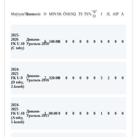
"0"
Maýsym/Týrnır
Komanda
O
MIN
SK
ÓSH
SQ
TS
TS%
J
JL
AIP
А
O
2025-
2026
Динамо-
6
240:00
0
0
0
0
0
0
6
0
0
0
FK U-10
Уральск-2016
(С toby)
2024-
2025
Динамо-
FK U-9
7
320:00
0
0
0
0
0
0
5
2
0
0
Уральск-2016
(D toby,
2-kezeñ)
2024-
2025
Динамо-
FK U-10
1
00:00
0
0
0
0
0
0
1
0
0
0
Уральск-2015
(A toby,
1-kezeñ)