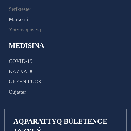
Seriktester
Marketıń
Yntymaqtastyq
MEDISINA
COVID-19
KAZNADC
GREEN PUCK
Qujattar
AQPARATTYQ BÚLETENGE