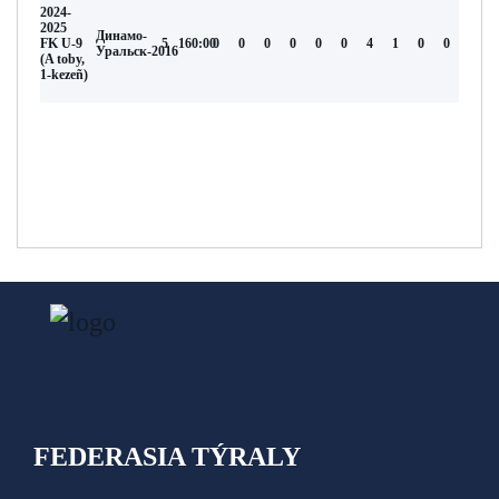
2024-
2025
Динамо-
FK U-9
5
160:00
0
0
0
0
0
0
4
1
0
0
Уральск-2016
(A toby,
1-kezeñ)
FEDERASIA TÝRALY