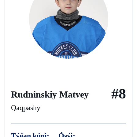
#8
Rudninskiy Matvey
Qaqpashy
Týǵan kúni:
Ósýi: