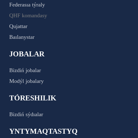
Federasıa týraly
QHF komandasy
Qujattar
Baılanystar
JOBALAR
Bizdiń jobalar
Modýl jobalary
TÓRESHILIK
Bizdiń sýdıalar
YNTYMAQTASTYQ