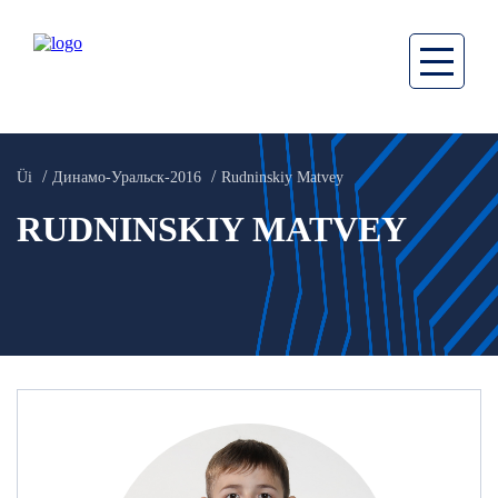
Üi
Динамо-Уральск-2016
Rudninskiy Matvey
RUDNINSKIY MATVEY