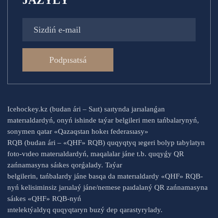
JAZYLÝ
Podpısatsá
Icehockey.kz (budan ári – Saıt) saıtynda jarıalanǵan
materıaldardyń, onyń ishinde taýar belgileri men tańbalarynyń,
sonymen qatar «Qazaqstan hokeı federasıasy»
RQB (budan ári – «QHF» RQB) quqyqtyq ıegeri bolyp tabylatyn
foto-vıdeo materıaldardyń, maqalalar jáne t.b. quqyǵy QR
zańnamasyna sáıkes qorǵalady. Taýar
belgilerin, tańbalardy jáne basqa da materıaldardy «QHF» RQB-
nyń kelisiminsiz jarıalaý jáne/nemese paıdalaný QR zańnamasyna
sáıkes «QHF» RQB-nyń
ıntelektýaldyq quqyqtaryn buzý dep qarastyrylady.