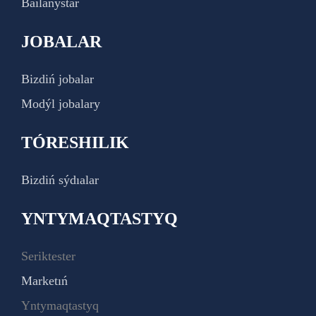
Baılanystar
JOBALAR
Bizdiń jobalar
Modýl jobalary
TÓRESHILIK
Bizdiń sýdıalar
YNTYMAQTASTYQ
Seriktester
Marketıń
Yntymaqtastyq