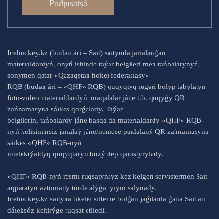
Podpısatsá
Icehockey.kz (budan ári – Saıt) saıtynda jarıalanǵan
materıaldardyń, onyń ishinde taýar belgileri men tańbalarynyń,
sonymen qatar «Qazaqstan hokeı federasıasy»
RQB (budan ári – «QHF» RQB) quqyqtyq ıegeri bolyp tabylatyn
foto-vıdeo materıaldardyń, maqalalar jáne t.b. quqyǵy QR
zańnamasyna sáıkes qorǵalady. Taýar
belgilerin, tańbalardy jáne basqa da materıaldardy «QHF» RQB-
nyń kelisiminsiz jarıalaý jáne/nemese paıdalaný QR zańnamasyna
sáıkes «QHF» RQB-nyń
ıntelektýaldyq quqyqtaryn buzý dep qarastyrylady.
«QHF» RQB-nyń resmı ruqsatynsyz kez kelgen servıstermen Saıt
aqparatyn avtomatty túrde alýǵa tyıym salynady.
Icehockey.kz saıtyna tikeleı silteme bolǵan jaǵdaıda ǵana Saıttan
dáıeksóz keltirýge ruqsat etiledi.