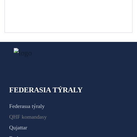
FEDERASIA TÝRALY
Federasıa týraly
QHF komandasy
Qujattar