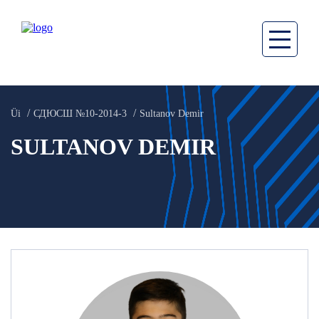
Üi
СДЮСШ №10-2014-3
Sultanov Demir
SULTANOV DEMIR