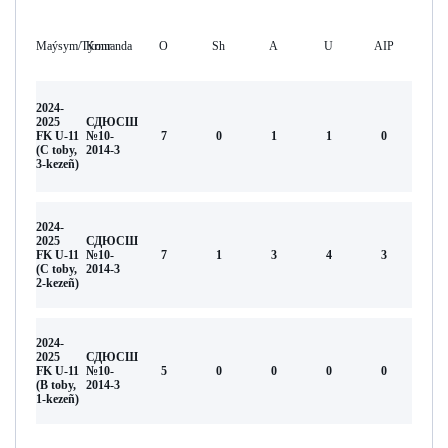
Maýsym/Týrnır
Komanda
O
Sh
А
U
AIP
2024-
2025
СДЮСШ
FK U-11
№10-
7
0
1
1
0
(С toby,
2014-3
3-kezeñ)
2024-
2025
СДЮСШ
FK U-11
№10-
7
1
3
4
3
(С toby,
2014-3
2-kezeñ)
2024-
2025
СДЮСШ
FK U-11
№10-
5
0
0
0
0
(В toby,
2014-3
1-kezeñ)