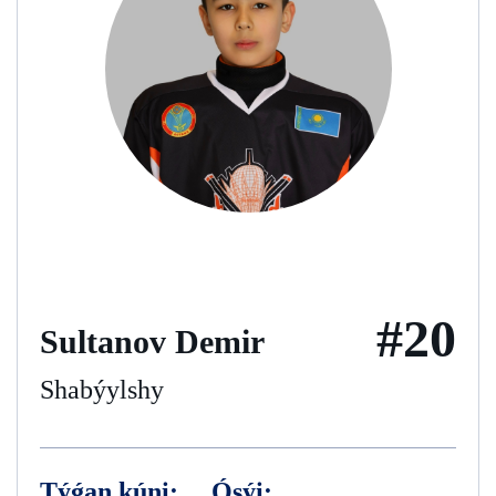
#20
Sultanov Demir
Shabýylshy
Týǵan kúni:
Ósýi: