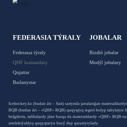
FEDERASIA TÝRALY
JOBALAR
Federasıa týraly
Bizdiń jobalar
QHF komandasy
Modýl jobalary
Qujattar
Baılanystar
Icehockey.kz (budan ári – Saıt) saıtynda jarıalanǵan materıaldard
RQB (budan ári – «QHF» RQB) quqyqtyq ıegeri bolyp tabylatyn fo
belgilerin, tańbalardy jáne basqa da materıaldardy «QHF» RQB-
ıntelektýaldyq quqyqtaryn buzý dep qarastyrylady.