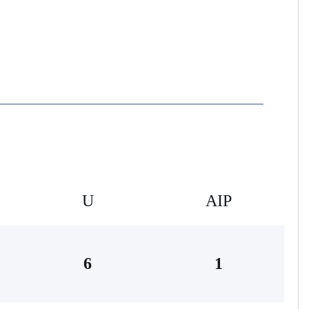
U
AIP
6
1