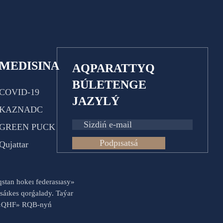
MEDISINA
AQPARATTYQ
BÚLETENGE
COVID-19
JAZYLÝ
KAZNADC
GREEN PUCK
Podpısatsá
Qujattar
aqstan hokeı federasıasy»
sáıkes qorǵalady. Taýar
es «QHF» RQB-nyń