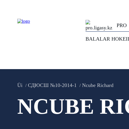
PRO
BALALAR HOKEI
Üi
СДЮСШ №10-2014-1
Ncube Richard
NCUBE R