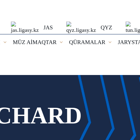
JAS
QYZ
I
MŪZ AİMAQTAR
QŪRAMALAR
JARYST
ICHARD