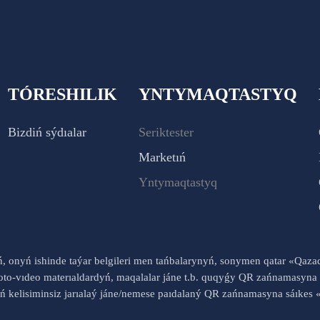
TÓRESHILIK
YNTYMAQTASTYQ
Bizdiń sýdıalar
Seriktester
Marketıń
Yntymaqtastyq
yń, onyń ishinde taýar belgileri men tańbalarynyń, sonymen qatar «Qaz
to-vıdeo materıaldardyń, maqalalar jáne t.b. quqyǵy QR zańnamasyna 
nyń kelisiminsiz jarıalaý jáne/nemese paıdalaný QR zańnamasyna sáık