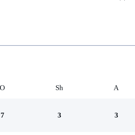
O
Sh
А
7
3
3