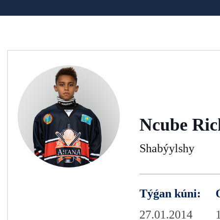
Ncube Ric
Shabýylshy
Týǵan kúni:
27.01.2014