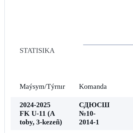
STATISIKA
Maýsym/Týrnır
Komanda
2024-2025
СДЮСШ
FK U-11 (A
№10-
toby, 3-kezeñ)
2014-1