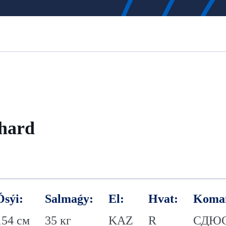
hard
Ósýi:
Salmaǵy:
El:
Hvat:
Koma
154 см
35 кг
KAZ
R
СДЮС