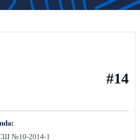
#14
nda:
Ш №10-2014-1