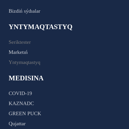
Bizdiń sýdıalar
YNTYMAQTASTYQ
Seriktester
Marketıń
Yntymaqtastyq
MEDISINA
COVID-19
KAZNADC
GREEN PUCK
Qujattar