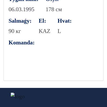
06.03.1995
178 см
Salmaǵy:
El:
Hvat:
90 кг
KAZ
L
Komanda: