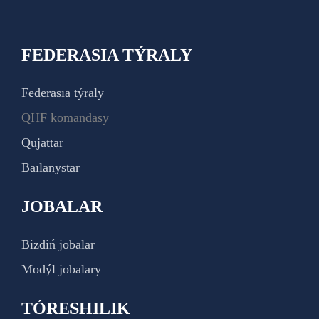
FEDERASIA TÝRALY
Federasıa týraly
QHF komandasy
Qujattar
Baılanystar
JOBALAR
Bizdiń jobalar
Modýl jobalary
TÓRESHILIK