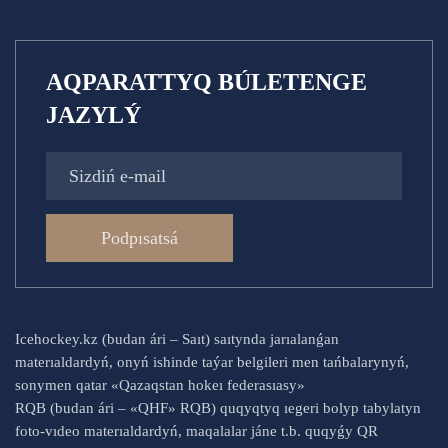
AQPARATTYQ BÚLETENGE
JAZYLÝ
Podpısatsá
Icehockey.kz (budan ári – Saıt) saıtynda jarıalanǵan
materıaldardyń, onyń ishinde taýar belgileri men tańbalarynyń,
sonymen qatar «Qazaqstan hokeı federasıasy»
RQB (budan ári – «QHF» RQB) quqyqtyq ıegeri bolyp tabylatyn
foto-vıdeo materıaldardyń, maqalalar jáne t.b. quqyǵy QR