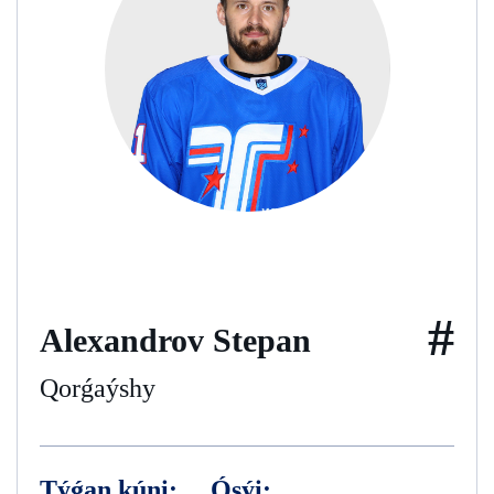
#
Alexandrov Stepan
Qorǵaýshy
Týǵan kúni:
Ósýi: