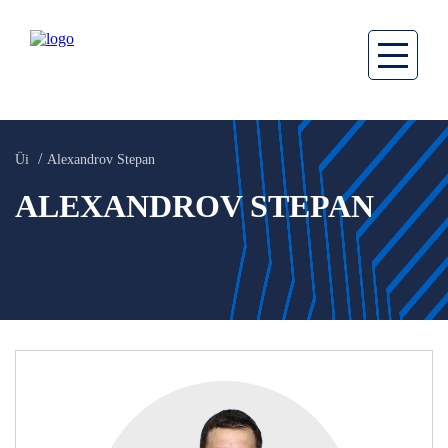
Üi
Alexandrov Stepan
ALEXANDROV STEPAN