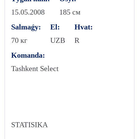
15.05.2008
185 см
Salmaǵy:
El:
Hvat:
70 кг
UZB
R
Komanda:
Tashkent Select
STATISIKA