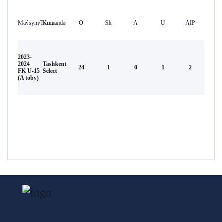
Maýsym/Týrnır
Komanda
O
Sh
А
U
AIP
2023-
2024
Tashkent
24
1
0
1
2
FK U-15
Select
(A toby)