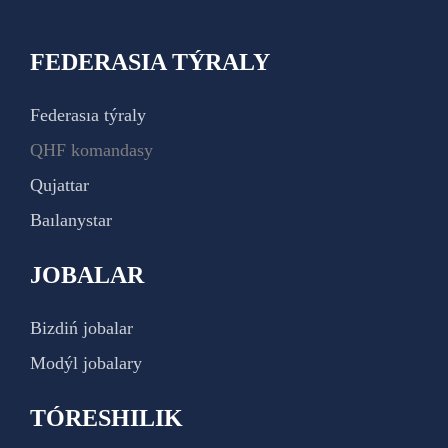
FEDERASIA TÝRALY
Federasıa týraly
QHF komandasy
Qujattar
Baılanystar
JOBALAR
Bizdiń jobalar
Modýl jobalary
TÓRESHILIK