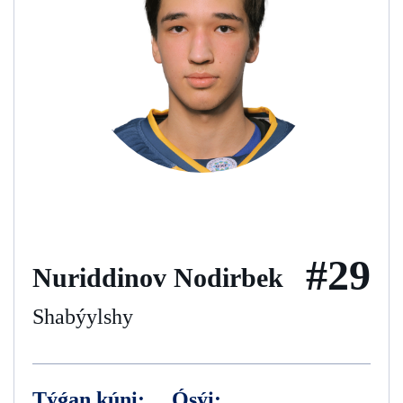
#29
Nuriddinov Nodirbek
Shabýylshy
Týǵan kúni:
Ósýi: