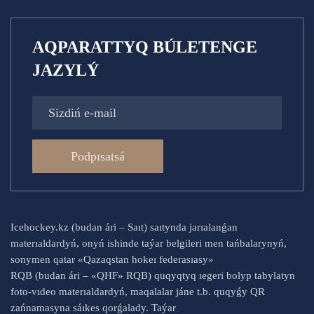
AQPARATTYQ BÚLETENGE
JAZYLÝ
Podpısatsá
Icehockey.kz (budan ári – Saıt) saıtynda jarıalanǵan
materıaldardyń, onyń ishinde taýar belgileri men tańbalarynyń,
sonymen qatar «Qazaqstan hokeı federasıasy»
RQB (budan ári – «QHF» RQB) quqyqtyq ıegeri bolyp tabylatyn
foto-vıdeo materıaldardyń, maqalalar jáne t.b. quqyǵy QR
zańnamasyna sáıkes qorǵalady. Taýar