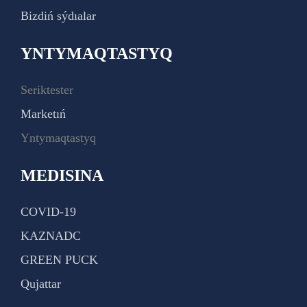
Bizdiń sýdıalar
YNTYMAQTASTYQ
Seriktester
Marketıń
Yntymaqtastyq
MEDISINA
COVID-19
KAZNADC
GREEN PUCK
Qujattar