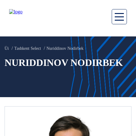
Üi
Tashkent Select
Nuriddinov Nodirbek
NURIDDINOV NODIRBEK