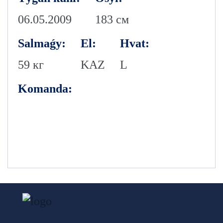
06.05.2009
183 см
Salmaǵy:
El:
Hvat:
59 кг
KAZ
L
Komanda: