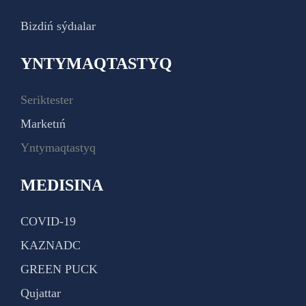
Bizdiń sýdıalar
YNTYMAQTASTYQ
Seriktester
Marketıń
Yntymaqtastyq
MEDISINA
COVID-19
KAZNADC
GREEN PUCK
Qujattar