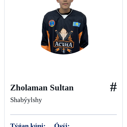
#
Zholaman Sultan
Shabýylshy
Týǵan kúni:
Ósýi: