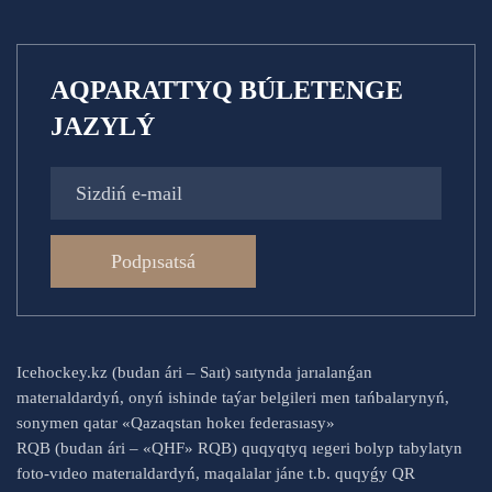
AQPARATTYQ BÚLETENGE
JAZYLÝ
Podpısatsá
Icehockey.kz (budan ári – Saıt) saıtynda jarıalanǵan
materıaldardyń, onyń ishinde taýar belgileri men tańbalarynyń,
sonymen qatar «Qazaqstan hokeı federasıasy»
RQB (budan ári – «QHF» RQB) quqyqtyq ıegeri bolyp tabylatyn
foto-vıdeo materıaldardyń, maqalalar jáne t.b. quqyǵy QR