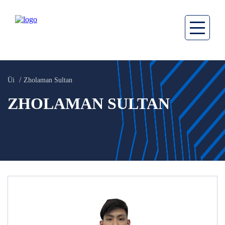
Üi
Zholaman Sultan
ZHOLAMAN SULTAN