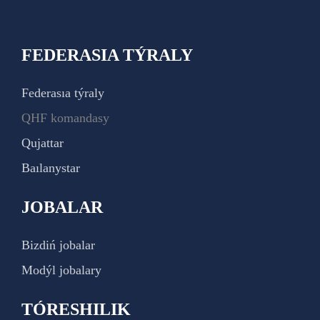
FEDERASIA TÝRALY
Federasıa týraly
QHF komandasy
Qujattar
Baılanystar
JOBALAR
Bizdiń jobalar
Modýl jobalary
TÓRESHILIK