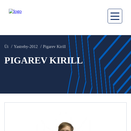
Üi
Yastreby-2012
Pigarev Kirill
PIGAREV KIRILL