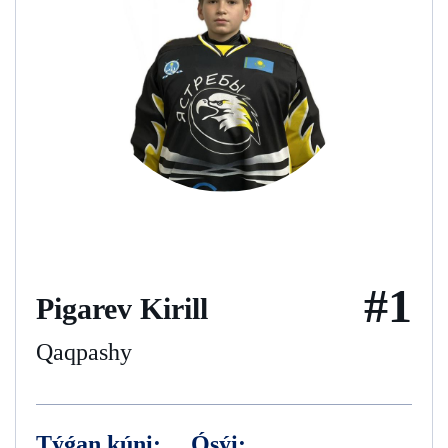
#1
Pigarev Kirill
Qaqpashy
Týǵan kúni:
Ósýi: