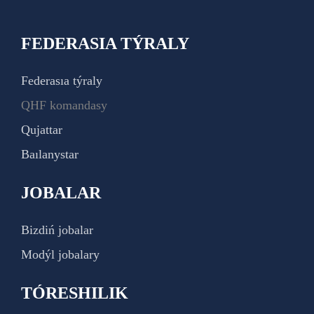
FEDERASIA TÝRALY
Federasıa týraly
QHF komandasy
Qujattar
Baılanystar
JOBALAR
Bizdiń jobalar
Modýl jobalary
TÓRESHILIK