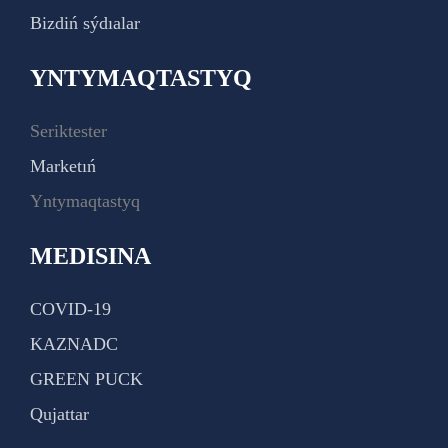
Bizdiń sýdıalar
YNTYMAQTASTYQ
Seriktester
Marketıń
Yntymaqtastyq
MEDISINA
COVID-19
KAZNADC
GREEN PUCK
Qujattar