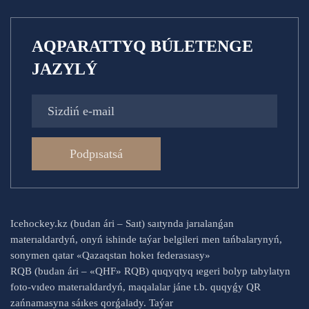
AQPARATTYQ BÚLETENGE
JAZYLÝ
Podpısatsá
Icehockey.kz (budan ári – Saıt) saıtynda jarıalanǵan
materıaldardyń, onyń ishinde taýar belgileri men tańbalarynyń,
sonymen qatar «Qazaqstan hokeı federasıasy»
RQB (budan ári – «QHF» RQB) quqyqtyq ıegeri bolyp tabylatyn
foto-vıdeo materıaldardyń, maqalalar jáne t.b. quqyǵy QR
zańnamasyna sáıkes qorǵalady. Taýar