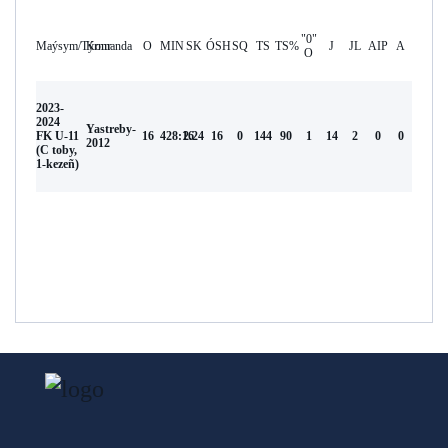
"0"
Maýsym/Týrnır
Komanda
O
MIN
SK
ÓSH
SQ
TS
TS%
J
JL
AIP
А
O
2023-
2024
Yastreby-
FK U-11
16
428:16
2.24
16
0
144
90
1
14
2
0
0
2012
(С toby,
1-kezeñ)