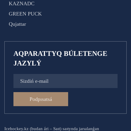
KAZNADC
GREEN PUCK
Qujattar
AQPARATTYQ BÚLETENGE
JAZYLÝ
Podpısatsá
Icehockey.kz (budan ári – Saıt) saıtynda jarıalanǵan