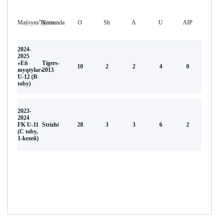
Maýsym/Týrnır
Komanda
O
Sh
А
U
AIP
2024-
2025
«Eñ
Tigers-
10
2
2
4
0
myqtylar»
2013
U-12 (В
toby)
2023-
2024
FK U-11
Strizhi
28
3
3
6
2
(С toby,
1-kezeñ)