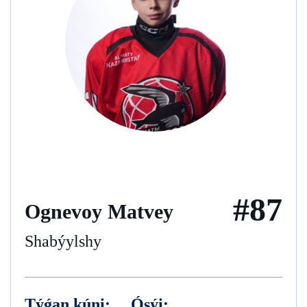
#87
Ognevoy Matvey
Shabýylshy
Týǵan kúni:
Ósýi: