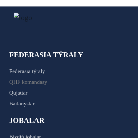
FEDERASIA TÝRALY
Federasıa týraly
QHF komandasy
Qujattar
Baılanystar
JOBALAR
Bizdiń jobalar