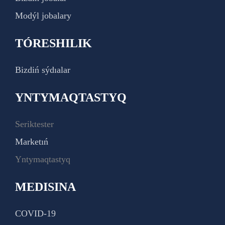
Modýl jobalary
TÓRESHILIK
Bizdiń sýdıalar
YNTYMAQTASTYQ
Seriktester
Marketıń
Yntymaqtastyq
MEDISINA
COVID-19