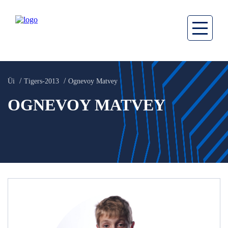
Üi
Tigers-2013
Ognevoy Matvey
OGNEVOY MATVEY