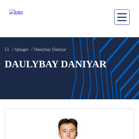
Üi
Qulager
Daulybay Daniyar
DAULYBAY DANIYAR