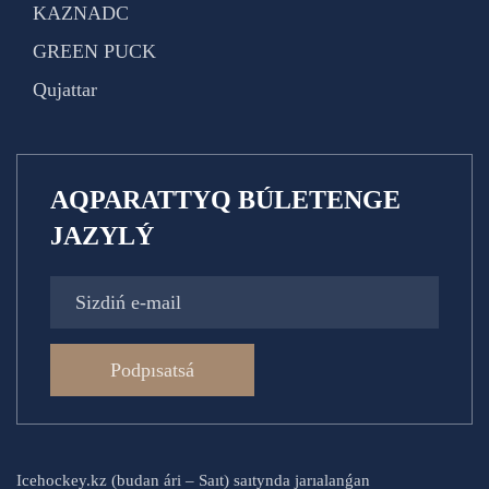
KAZNADC
GREEN PUCK
Qujattar
AQPARATTYQ BÚLETENGE
JAZYLÝ
Podpısatsá
Icehockey.kz (budan ári – Saıt) saıtynda jarıalanǵan