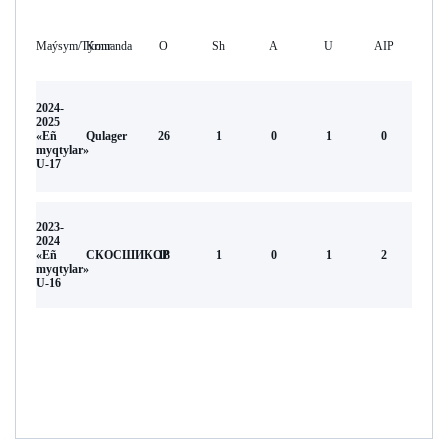
Maýsym/Týrnır
Komanda
O
Sh
А
U
AIP
2024-
2025
«Eñ
Qulager
26
1
0
1
0
myqtylar»
U-17
2023-
2024
«Eñ
СКОСШИКОР
18
1
0
1
2
myqtylar»
U-16