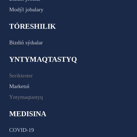
Modýl jobalary
TÓRESHILIK
Bizdiń sýdıalar
YNTYMAQTASTYQ
Seriktester
Marketıń
Yntymaqtastyq
MEDISINA
COVID-19