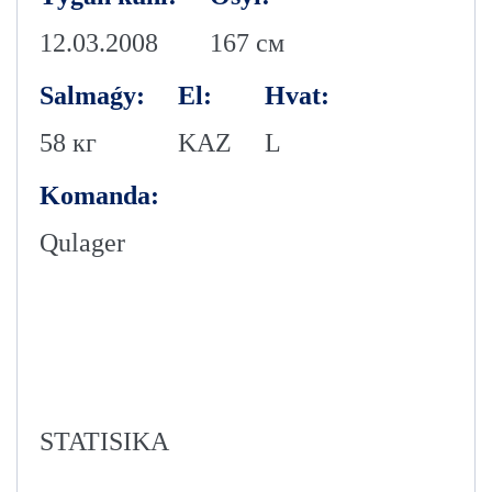
12.03.2008
167 см
Salmaǵy:
El:
Hvat:
58 кг
KAZ
L
Komanda:
Qulager
STATISIKA