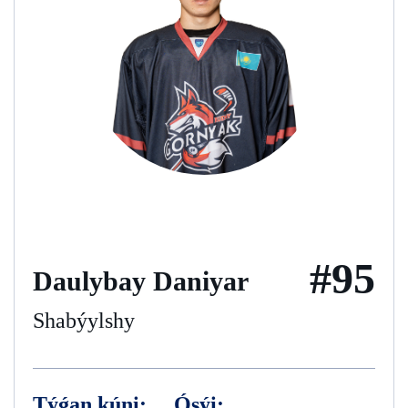
#95
Daulybay Daniyar
Shabýylshy
Týǵan kúni:
Ósýi: