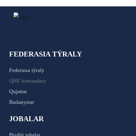
FEDERASIA TÝRALY
Federasıa týraly
QHF komandasy
Qujattar
Baılanystar
JOBALAR
Bizdiń jobalar