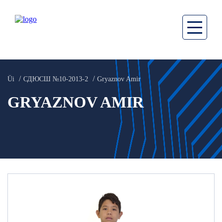
Üi
СДЮСШ №10-2013-2
Gryaznov Amir
GRYAZNOV AMIR