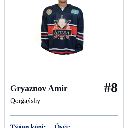
#8
Gryaznov Amir
Qorǵaýshy
Týǵan kúni:
Ósýi: