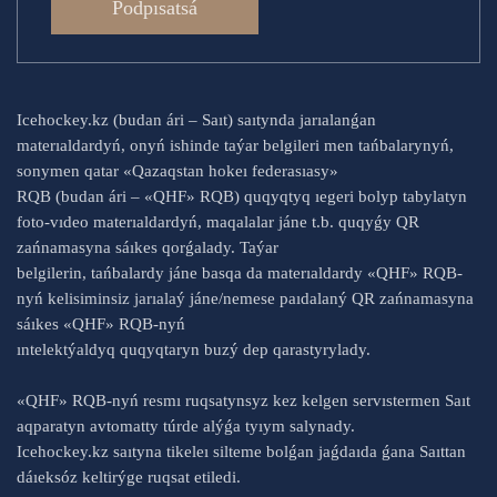
Podpısatsá
Icehockey.kz (budan ári – Saıt) saıtynda jarıalanǵan
materıaldardyń, onyń ishinde taýar belgileri men tańbalarynyń,
sonymen qatar «Qazaqstan hokeı federasıasy»
RQB (budan ári – «QHF» RQB) quqyqtyq ıegeri bolyp tabylatyn
foto-vıdeo materıaldardyń, maqalalar jáne t.b. quqyǵy QR
zańnamasyna sáıkes qorǵalady. Taýar
belgilerin, tańbalardy jáne basqa da materıaldardy «QHF» RQB-
nyń kelisiminsiz jarıalaý jáne/nemese paıdalaný QR zańnamasyna
sáıkes «QHF» RQB-nyń
ıntelektýaldyq quqyqtaryn buzý dep qarastyrylady.
«QHF» RQB-nyń resmı ruqsatynsyz kez kelgen servıstermen Saıt
aqparatyn avtomatty túrde alýǵa tyıym salynady.
Icehockey.kz saıtyna tikeleı silteme bolǵan jaǵdaıda ǵana Saıttan
dáıeksóz keltirýge ruqsat etiledi.