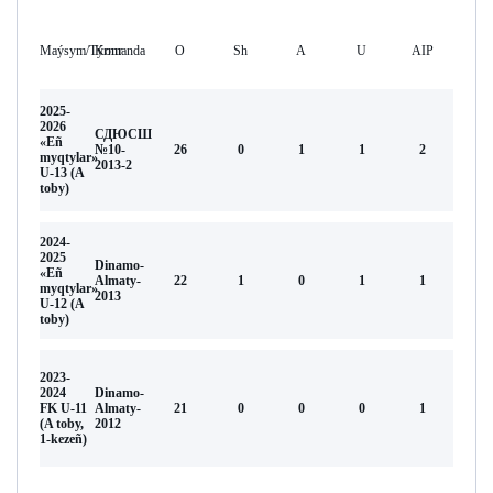
Maýsym/Týrnır
Komanda
O
Sh
А
U
AIP
2025-
2026
СДЮСШ
«Eñ
№10-
26
0
1
1
2
myqtylar»
2013-2
U-13 (A
toby)
2024-
2025
Dinamo-
«Eñ
Almaty-
22
1
0
1
1
myqtylar»
2013
U-12 (A
toby)
2023-
2024
Dinamo-
FK U-11
Almaty-
21
0
0
0
1
(A toby,
2012
1-kezeñ)