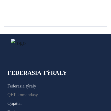
FEDERASIA TÝRALY
Federasıa týraly
QHF komandasy
Qujattar