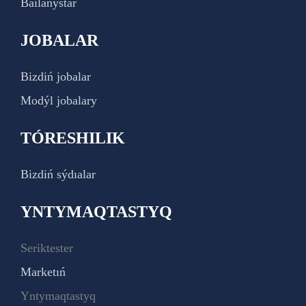
Baılanystar
JOBALAR
Bizdiń jobalar
Modýl jobalary
TÓRESHILIK
Bizdiń sýdıalar
YNTYMAQTASTYQ
Seriktester
Marketıń
Yntymaqtastyq