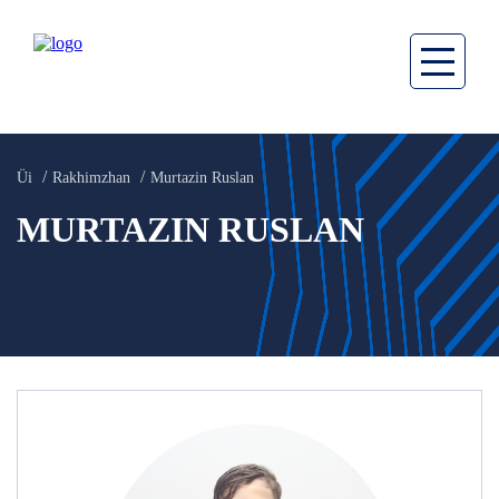
Üi
Rakhimzhan
Murtazin Ruslan
MURTAZIN RUSLAN