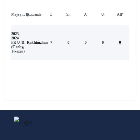
Maýsym/Týrnır
Komanda
O
Sh
А
U
AIP
2023-
2024
FK U-11
Rakhimzhan
7
0
0
0
0
(С toby,
1-kezeñ)