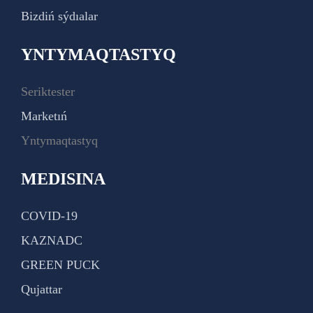
Bizdiń sýdıalar
YNTYMAQTASTYQ
Seriktester
Marketıń
Yntymaqtastyq
MEDISINA
COVID-19
KAZNADC
GREEN PUCK
Qujattar