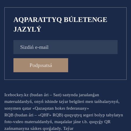
AQPARATTYQ BÚLETENGE
JAZYLÝ
Podpısatsá
Icehockey.kz (budan ári – Saıt) saıtynda jarıalanǵan
materıaldardyń, onyń ishinde taýar belgileri men tańbalarynyń,
sonymen qatar «Qazaqstan hokeı federasıasy»
RQB (budan ári – «QHF» RQB) quqyqtyq ıegeri bolyp tabylatyn
foto-vıdeo materıaldardyń, maqalalar jáne t.b. quqyǵy QR
zańnamasyna sáıkes qorǵalady. Taýar