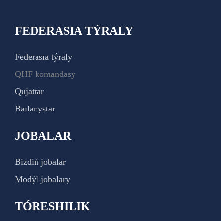
FEDERASIA TÝRALY
Federasıa týraly
QHF komandasy
Qujattar
Baılanystar
JOBALAR
Bizdiń jobalar
Modýl jobalary
TÓRESHILIK