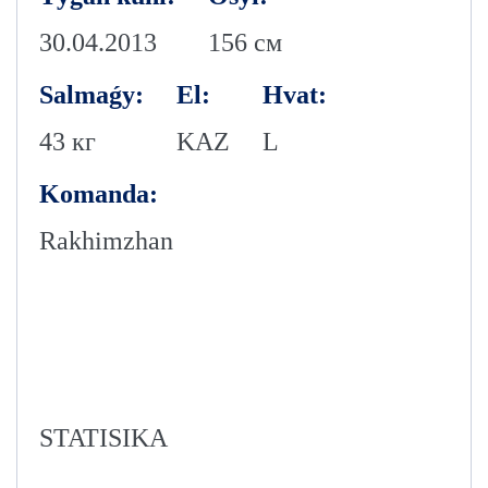
30.04.2013
156 см
Salmaǵy:
El:
Hvat:
43 кг
KAZ
L
Komanda:
Rakhimzhan
STATISIKA