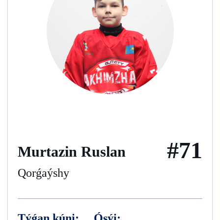
#71
Murtazin Ruslan
Qorǵaýshy
Týǵan kúni:
Ósýi: