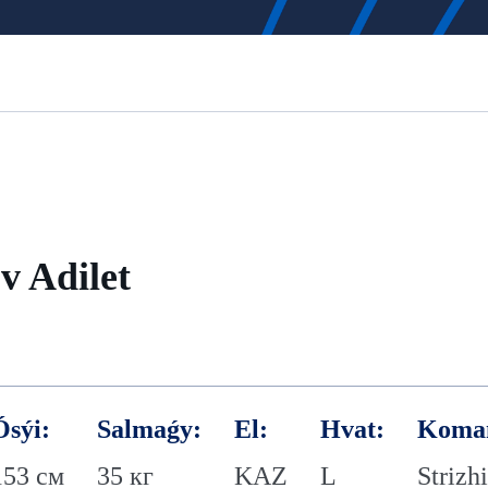
v Adilet
Ósýi:
Salmaǵy:
El:
Hvat:
Koma
153 см
35 кг
KAZ
L
Strizh