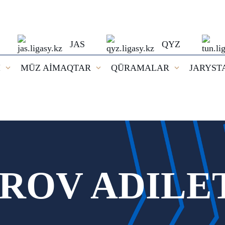
JAS
QYZ
I
MŪZ AİMAQTAR
QŪRAMALAR
JARYST
ROV ADILE