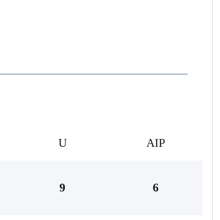
U
AIP
9
6