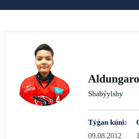
Aldungaro
Shabýylshy
Týǵan kúni:
09.08.2012