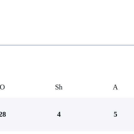
O
Sh
А
28
4
5