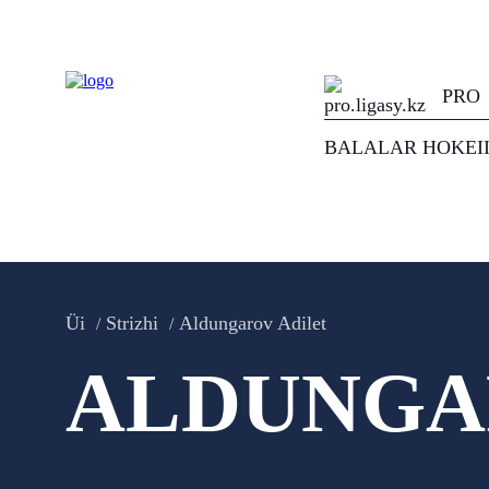
PRO
BALALAR HOKEI
Üi
Strizhi
Aldungarov Adilet
ALDUNGA