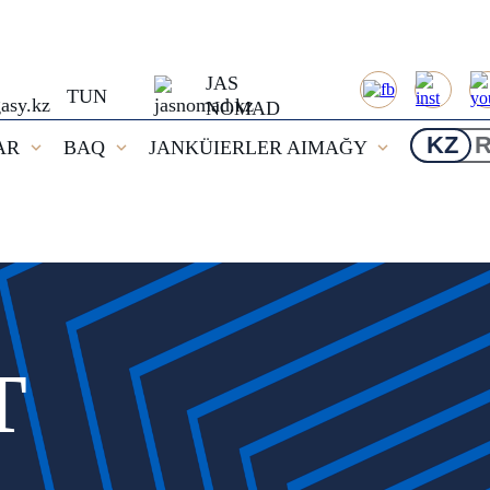
JAS
TUN
NOMAD
KZ
AR
BAQ
JANKÜIERLER AIMAĞY
T