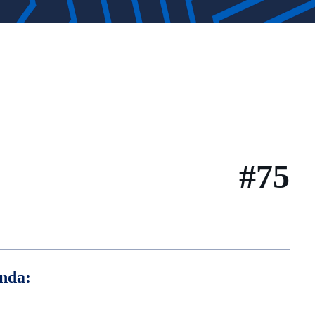
#75
nda:
i