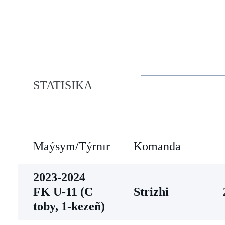
STATISIKA
Maýsym/Týrnır
Komanda
2023-2024
FK U-11 (С
Strizhi
toby, 1-kezeñ)