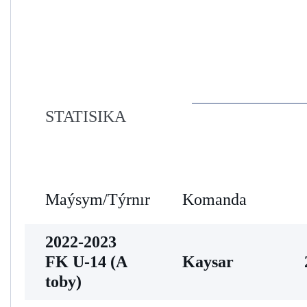
STATISIKA
Maýsym/Týrnır
Komanda
2022-2023
FK U-14 (A
Kaysar
toby)