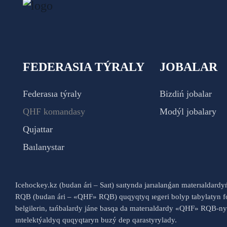
FEDERASIA TÝRALY
JOBALAR
Federasıa týraly
Bizdiń jobalar
QHF komandasy
Modýl jobalary
Qujattar
Baılanystar
Icehockey.kz (budan ári – Saıt) saıtynda jarıalanǵan materıaldard
RQB (budan ári – «QHF» RQB) quqyqtyq ıegeri bolyp tabylatyn fo
belgilerin, tańbalardy jáne basqa da materıaldardy «QHF» RQB-
ıntelektýaldyq quqyqtaryn buzý dep qarastyrylady.