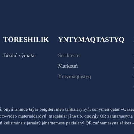
TÓRESHILIK
YNTYMAQTASTYQ
Bizdiń sýdıalar
Seriktester
Marketıń
Yntymaqtastyq
yń, onyń ishinde taýar belgileri men tańbalarynyń, sonymen qatar «Qaz
to-vıdeo materıaldardyń, maqalalar jáne t.b. quqyǵy QR zańnamasyna 
nyń kelisiminsiz jarıalaý jáne/nemese paıdalaný QR zańnamasyna sáık