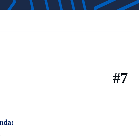
#7
nda:
r