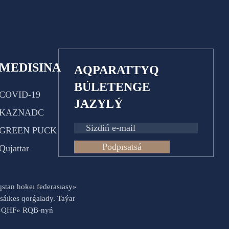
MEDISINA
AQPARATTYQ
BÚLETENGE
COVID-19
JAZYLÝ
KAZNADC
GREEN PUCK
Podpısatsá
Qujattar
aqstan hokeı federasıasy»
sáıkes qorǵalady. Taýar
es «QHF» RQB-nyń