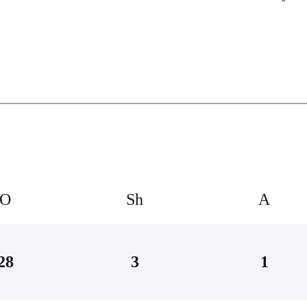
O
Sh
А
28
3
1