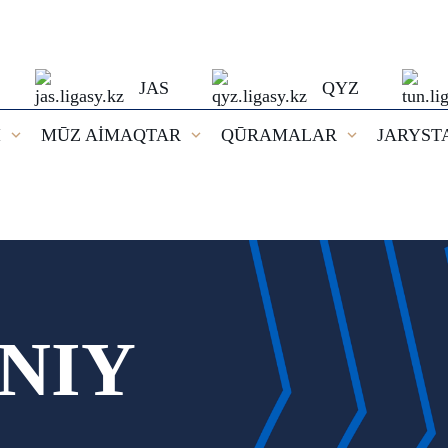
JAS
QYZ
I
MŪZ AİMAQTAR
QŪRAMALAR
JARYST
ENIY