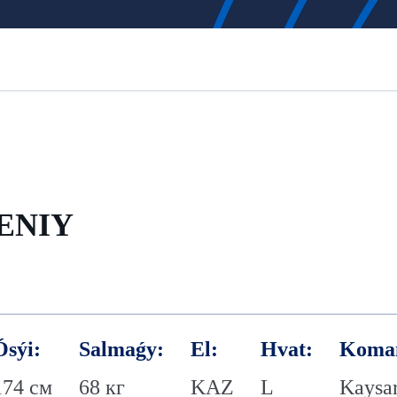
SENIY
Ósýi:
Salmaǵy:
El:
Hvat:
Koma
174 см
68 кг
KAZ
L
Kaysa