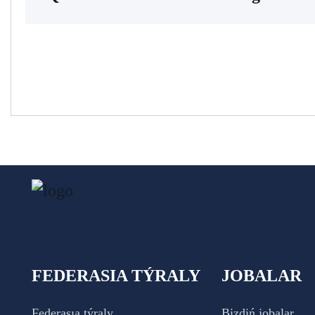
FEDERASIA TÝRALY
JOBALAR
Federasıa týraly
Bizdiń jobalar