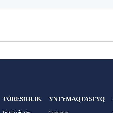
TÓRESHILIK
YNTYMAQTASTYQ
Bizdiń sýdıalar
Seriktester