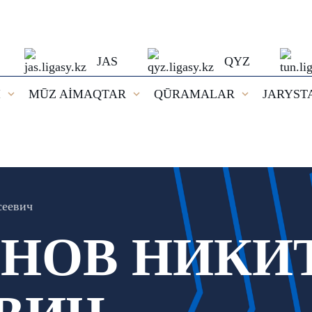
JAS
QYZ
I
MŪZ AİMAQTAR
QŪRAMALAR
JARYST
сеевич
НОВ НИКИ