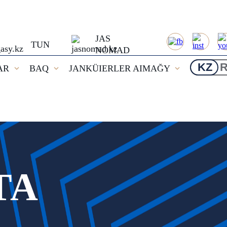
JAS
TUN
NOMAD
KZ
AR
BAQ
JANKÜIERLER AIMAĞY
ТА