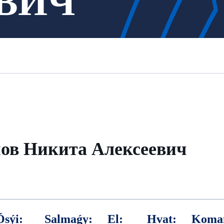
ВИЧ
ов Никита Алексеевич
Ósýi:
Salmaǵy:
El:
Hvat:
Koma