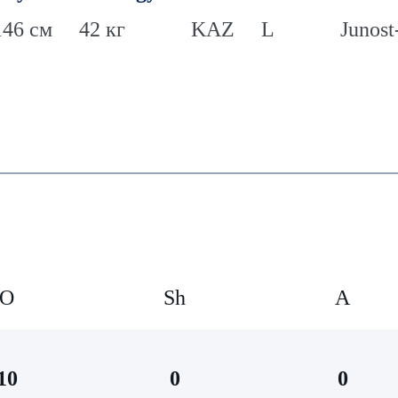
146 см
42 кг
KAZ
L
Junost
O
Sh
А
10
0
0