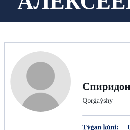
АЛЕКСЕЕ
Спиридон
Qorǵaýshy
Týǵan kúni: