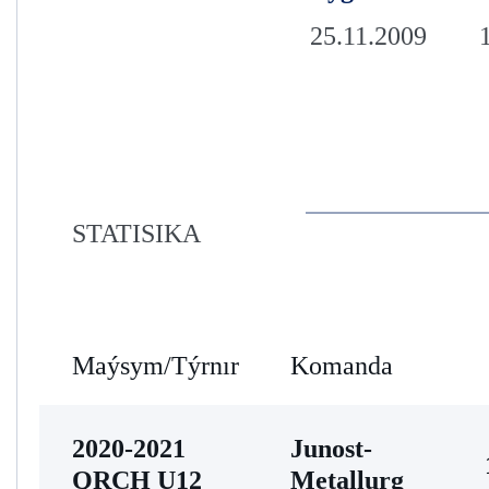
25.11.2009
STATISIKA
Maýsym/Týrnır
Komanda
2020-2021
Junost-
QRCH U12
Metallurg