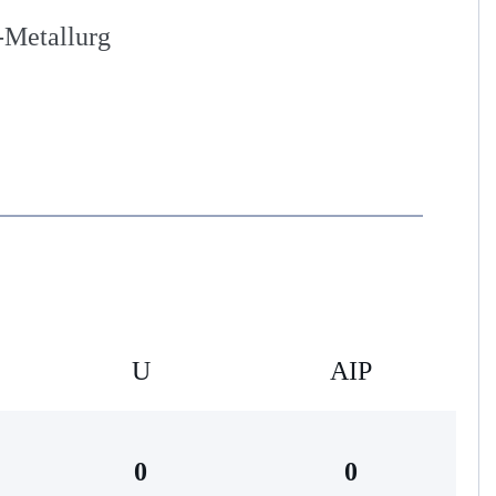
-Metallurg
U
AIP
0
0