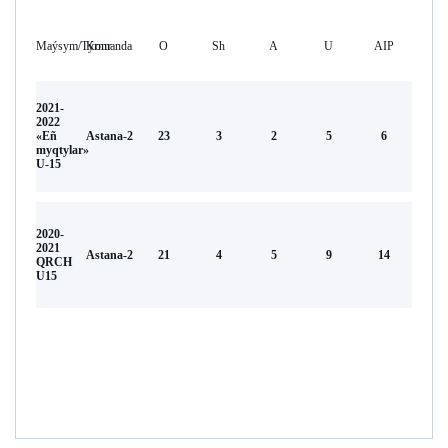
Maýsym/Týrnır
Komanda
O
Sh
А
U
AIP
2021-
2022
«Eñ
Astana-2
23
3
2
5
6
myqtylar»
U-15
2020-
2021
Astana-2
21
4
5
9
14
QRCH
U15