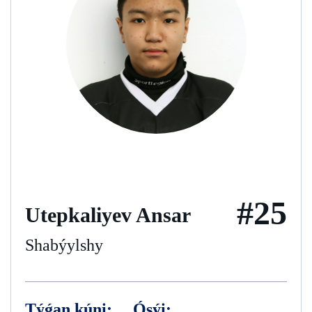
#25
Utepkaliyev Ansar
Shabýylshy
Týǵan kúni:
Ósýi: