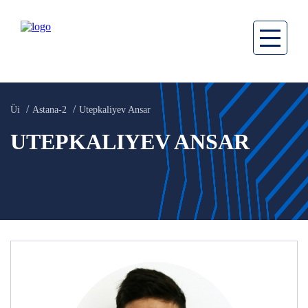
Üi
Astana-2
Utepkaliyev Ansar
UTEPKALIYEV ANSAR