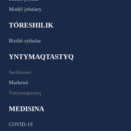
Modýl jobalary
TÓRESHILIK
Bizdiń sýdıalar
YNTYMAQTASTYQ
Seriktester
Marketıń
Yntymaqtastyq
MEDISINA
COVID-19