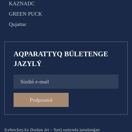
KAZNADC
GREEN PUCK
Qujattar
AQPARATTYQ BÚLETENGE
JAZYLÝ
Podpısatsá
Icehockey.kz (budan ári – Saıt) saıtynda jarıalanǵan