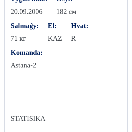
20.09.2006
182 см
Salmaǵy:
El:
Hvat:
71 кг
KAZ
R
Komanda:
Astana-2
STATISIKA