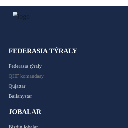
FEDERASIA TÝRALY
Federasıa týraly
QHF komandasy
Qujattar
Baılanystar
JOBALAR
Bizdiń jobalar