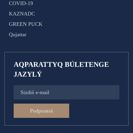
COVID-19
KAZNADC
GREEN PUCK
Qujattar
AQPARATTYQ BÚLETENGE
JAZYLÝ
Podpısatsá