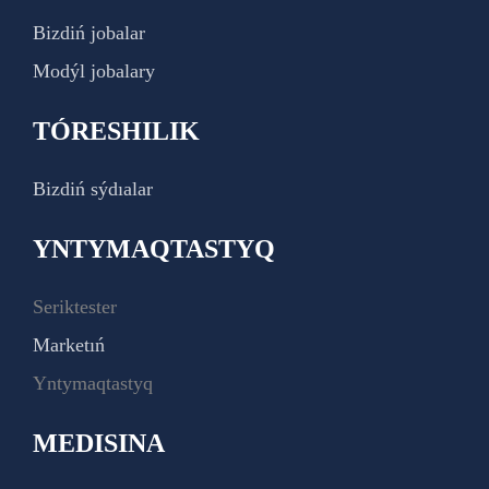
Bizdiń jobalar
Modýl jobalary
TÓRESHILIK
Bizdiń sýdıalar
YNTYMAQTASTYQ
Seriktester
Marketıń
Yntymaqtastyq
MEDISINA