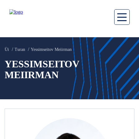
Üi
Turan
Yessimseitov Meiirman
YESSIMSEITOV
MEIIRMAN