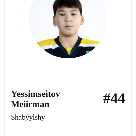
Yessimseitov
#44
Meiirman
Shabýylshy