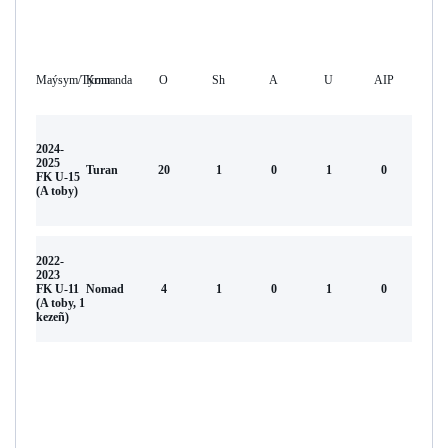
Maýsym/Týrnır
Komanda
O
Sh
А
U
AIP
2024-
2025
Turan
20
1
0
1
0
FK U-15
(A toby)
2022-
2023
FK U-11
Nomad
4
1
0
1
0
(A toby, 1
kezeñ)