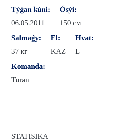
Týǵan kúni:
Ósýi:
06.05.2011
150 см
Salmaǵy:
El:
Hvat:
37 кг
KAZ
L
Komanda:
Turan
STATISIKA