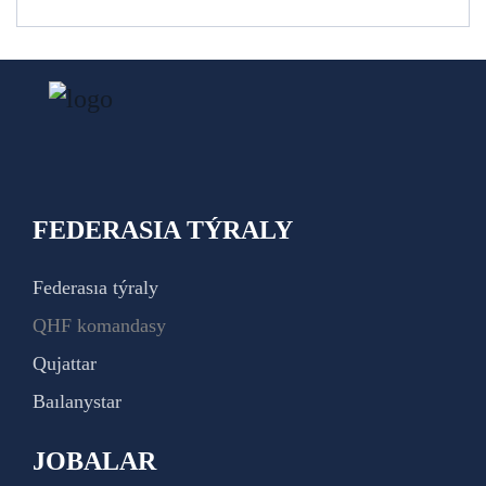
FEDERASIA TÝRALY
Federasıa týraly
QHF komandasy
Qujattar
Baılanystar
JOBALAR