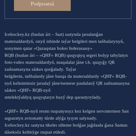
Podpısatsá
Icehockey.kz (budan ári – Saıt) saıtynda jarıalanǵan
materıaldardyń, onyń ishinde taýar belgileri men tańbalarynyń,
sonymen qatar «Qazaqstan hokeı federasıasy»
RQB (budan ári – «QHF» RQB) quqyqtyq ıegeri bolyp tabylatyn
foto-vıdeo materıaldardyń, maqalalar jáne t.b. quqyǵy QR
zańnamasyna sáıkes qorǵalady. Taýar
belgilerin, tańbalardy jáne basqa da materıaldardy «QHF» RQB-
nyń kelisiminsiz jarıalaý jáne/nemese paıdalaný QR zańnamasyna
sáıkes «QHF» RQB-nyń
ıntelektýaldyq quqyqtaryn buzý dep qarastyrylady.
«QHF» RQB-nyń resmı ruqsatynsyz kez kelgen servıstermen Saıt
aqparatyn avtomatty túrde alýǵa tyıym salynady.
Icehockey.kz saıtyna tikeleı silteme bolǵan jaǵdaıda ǵana Saıttan
dáıeksóz keltirýge ruqsat etiledi.