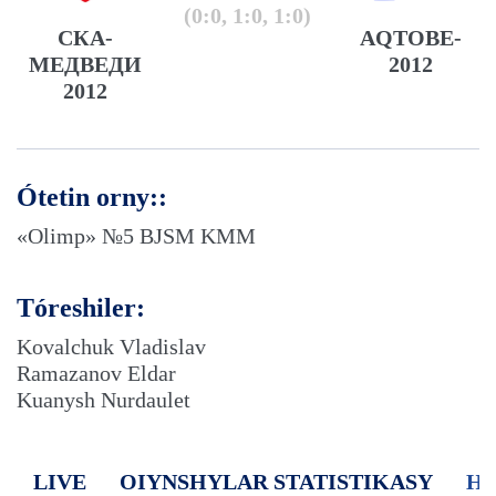
(0:0, 1:0, 1:0)
СКА-
AQTOBE-
МЕДВЕДИ
2012
2012
Ótetin orny::
«Olimp» №5 BJSM KMM
Tóreshiler:
Kovalchuk Vladislav
Ramazanov Eldar
Kuanysh Nurdaulet
LIVE
OIYNSHYLAR STATISTIKASY
H