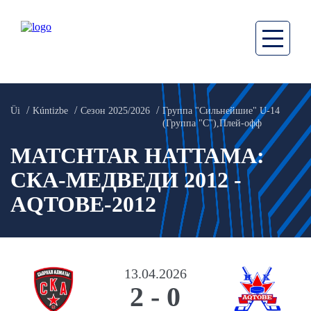
Üi
Kúntizbe
Сезон 2025/2026
Группа "Сильнейшие" U-14
(Группа "С"),Плей-oфф
MATCHTAR HATTAMA:
СКА-МЕДВЕДИ 2012 -
AQTOBE-2012
13.04.2026
2
-
0