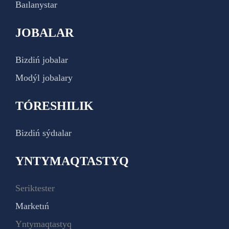
Baılanystar
JOBALAR
Bizdiń jobalar
Modýl jobalary
TÓRESHILIK
Bizdiń sýdıalar
YNTYMAQTASTYQ
Seriktester
Marketıń
Yntymaqtastyq