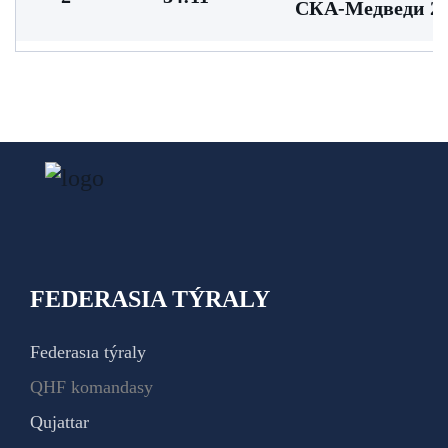
СКА-Медведи 20
FEDERASIA TÝRALY
Federasıa týraly
QHF komandasy
Qujattar