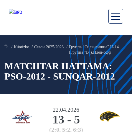
Üi
Kúntizbe
Сезон 2025/2026
Группа "Сильнейшие" U-14
(Группа "В"),Плей-oфф
MATCHTAR HATTAMA:
PSO-2012 - SUNQAR-2012
22.04.2026
13
-
5
(2:0, 5:2, 6:3)