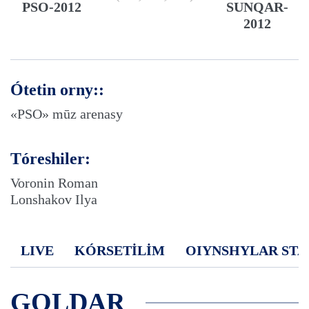
PSO-2012
SUNQAR-
2012
Ótetin orny::
«PSO» mūz arenasy
Tóreshiler:
Voronin Roman
Lonshakov Ilya
LIVE
KÓRSETİLİM
OIYNSHYLAR STA
GOLDAR