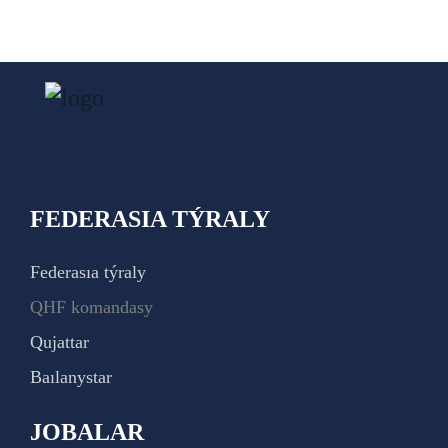
FEDERASIA TÝRALY
Federasıa týraly
QHF komandasy
Qujattar
Baılanystar
JOBALAR