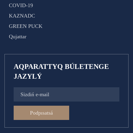
COVID-19
KAZNADC
GREEN PUCK
Qujattar
AQPARATTYQ BÚLETENGE
JAZYLÝ
Podpısatsá