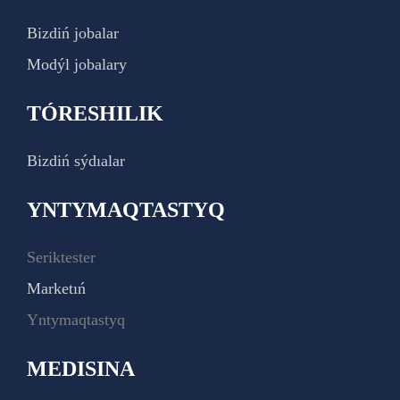
Bizdiń jobalar
Modýl jobalary
TÓRESHILIK
Bizdiń sýdıalar
YNTYMAQTASTYQ
Seriktester
Marketıń
Yntymaqtastyq
MEDISINA