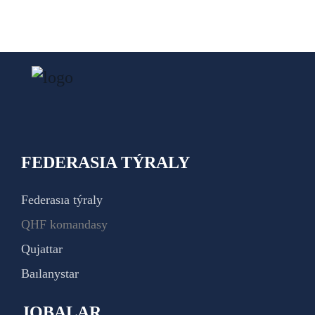
FEDERASIA TÝRALY
Federasıa týraly
QHF komandasy
Qujattar
Baılanystar
JOBALAR