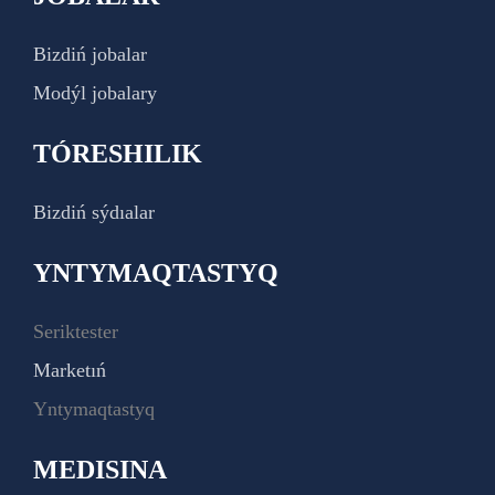
Bizdiń jobalar
Modýl jobalary
TÓRESHILIK
Bizdiń sýdıalar
YNTYMAQTASTYQ
Seriktester
Marketıń
Yntymaqtastyq
MEDISINA