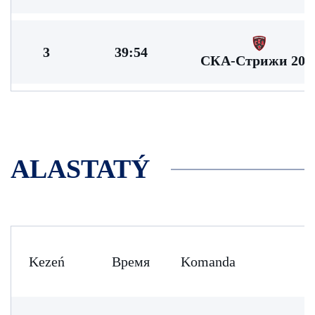
3
39:54
СКА-Стрижи 201
ALASTATÝ
Kezeń
Время
Komanda