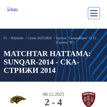
Üi
Kúntizbe
Сезон 2025/2026
Группа "Сильнейшие" U-12
(Группа "В")
MATCHTAR HATTAMA:
SUNQAR-2014 - СКА-
СТРИЖИ 2014
08.12.2025
2
-
4