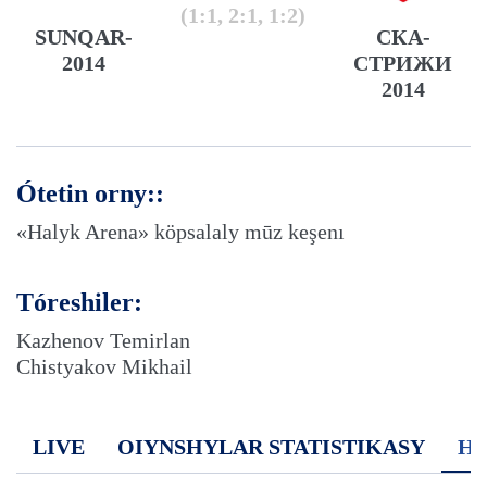
(1:1, 2:1, 1:2)
SUNQAR-
СКА-
2014
СТРИЖИ
2014
Ótetin orny::
«Halyk Arena» köpsalaly mūz keşenı
Tóreshiler:
Kazhenov Temirlan
Chistyakov Mikhail
LIVE
OIYNSHYLAR STATISTIKASY
H