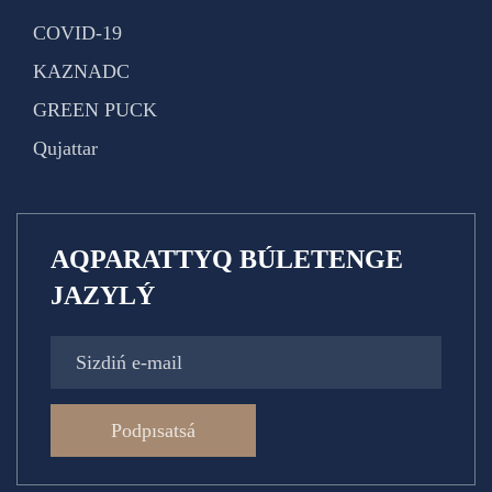
COVID-19
KAZNADC
GREEN PUCK
Qujattar
AQPARATTYQ BÚLETENGE
JAZYLÝ
Podpısatsá