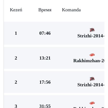
Kezeń
Время
Komanda
1
07:46
Strizhi-2014-1
2
13:21
Rakhimzhan-20
2
17:56
Strizhi-2014-1
3
31:55