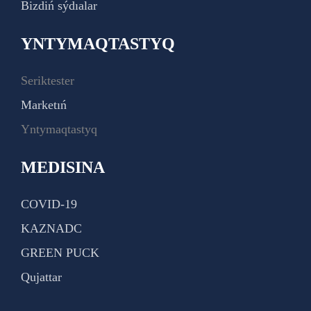
Bizdiń sýdıalar
YNTYMAQTASTYQ
Seriktester
Marketıń
Yntymaqtastyq
MEDISINA
COVID-19
KAZNADC
GREEN PUCK
Qujattar