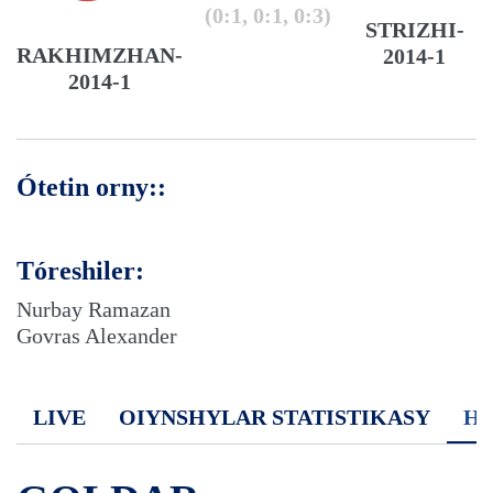
(0:1, 0:1, 0:3)
STRIZHI-
RAKHIMZHAN-
2014-1
2014-1
Ótetin orny::
Tóreshiler:
Nurbay Ramazan
Govras Alexander
LIVE
OIYNSHYLAR STATISTIKASY
H