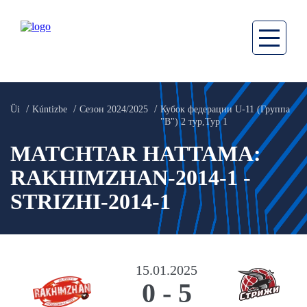
Üi
Kúntizbe
Сезон 2024/2025
Кубок федерации U-11 (Группа
"B") 2 тур,Тур 1
MATCHTAR HATTAMA:
RAKHIMZHAN-2014-1 -
STRIZHI-2014-1
15.01.2025
0
-
5