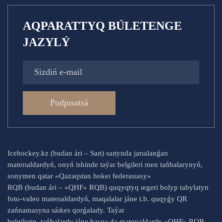
AQPARATTYQ BÚLETENGE
JAZYLÝ
Podpısatsá
Icehockey.kz (budan ári – Saıt) saıtynda jarıalanǵan
materıaldardyń, onyń ishinde taýar belgileri men tańbalarynyń,
sonymen qatar «Qazaqstan hokeı federasıasy»
RQB (budan ári – «QHF» RQB) quqyqtyq ıegeri bolyp tabylatyn
foto-vıdeo materıaldardyń, maqalalar jáne t.b. quqyǵy QR
zańnamasyna sáıkes qorǵalady. Taýar
belgilerin, tańbalardy jáne basqa da materıaldardy «QHF» RQB-