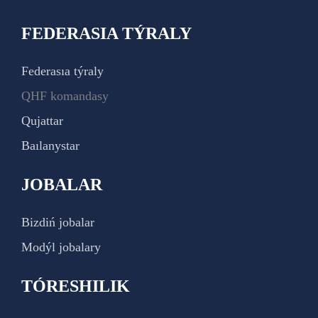
FEDERASIA TÝRALY
Federasıa týraly
QHF komandasy
Qujattar
Baılanystar
JOBALAR
Bizdiń jobalar
Modýl jobalary
TÓRESHILIK