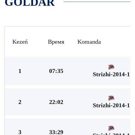
GOLDAR
Kezeń
Время
Komanda
1
07:35
Strizhi-2014-1
2
22:02
Strizhi-2014-1
3
33:29