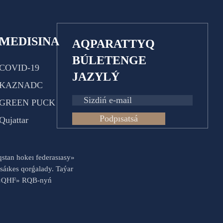
MEDISINA
AQPARATTYQ
BÚLETENGE
COVID-19
JAZYLÝ
KAZNADC
GREEN PUCK
Podpısatsá
Qujattar
aqstan hokeı federasıasy»
sáıkes qorǵalady. Taýar
es «QHF» RQB-nyń