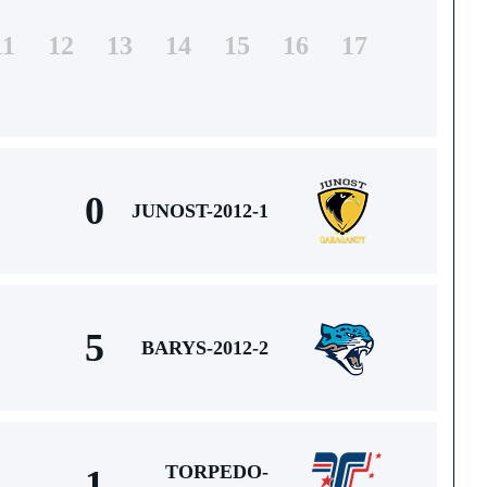
11
12
13
14
15
16
17
0
JUNOST-2012-1
5
BARYS-2012-2
TORPEDO-
1