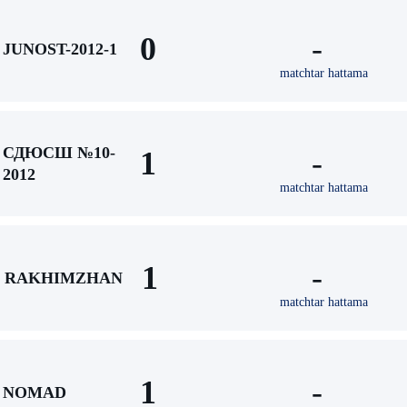
0
-
JUNOST-2012-1
matchtar hattama
СДЮСШ №10-
1
-
2012
matchtar hattama
1
-
RAKHIMZHAN
matchtar hattama
1
-
NOMAD