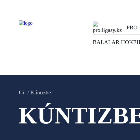
PRO
BALALAR HOKEI
Üi
Kúntizbe
KÚNTIZB