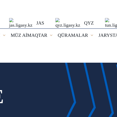
JAS
QYZ
I
MŪZ AİMAQTAR
QŪRAMALAR
JARYST
E