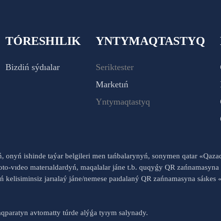
TÓRESHILIK
YNTYMAQTASTYQ
Bizdiń sýdıalar
Seriktester
Marketıń
Yntymaqtastyq
yń, onyń ishinde taýar belgileri men tańbalarynyń, sonymen qatar «Qaz
to-vıdeo materıaldardyń, maqalalar jáne t.b. quqyǵy QR zańnamasyna 
nyń kelisiminsiz jarıalaý jáne/nemese paıdalaný QR zańnamasyna sáık
qparatyn avtomatty túrde alýǵa tyıym salynady.