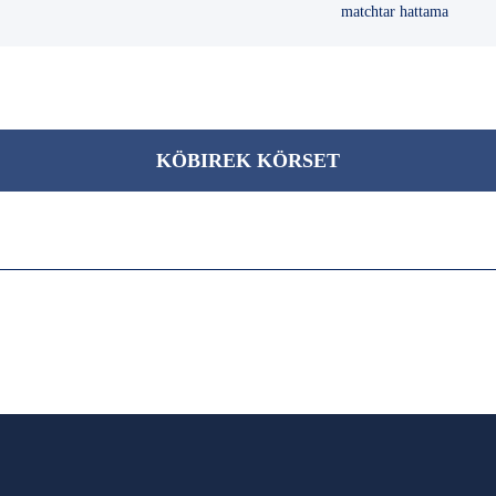
matchtar hattama
KÖBІREK KÖRSET