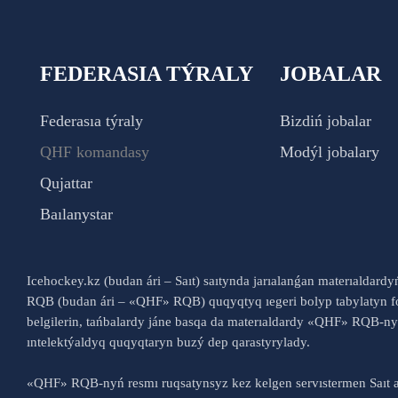
FEDERASIA TÝRALY
JOBALAR
Federasıa týraly
Bizdiń jobalar
QHF komandasy
Modýl jobalary
Qujattar
Baılanystar
Icehockey.kz (budan ári – Saıt) saıtynda jarıalanǵan materıaldard
RQB (budan ári – «QHF» RQB) quqyqtyq ıegeri bolyp tabylatyn fo
belgilerin, tańbalardy jáne basqa da materıaldardy «QHF» RQB-
ıntelektýaldyq quqyqtaryn buzý dep qarastyrylady.
«QHF» RQB-nyń resmı ruqsatynsyz kez kelgen servıstermen Saıt a