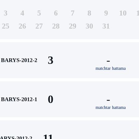
3
4
5
6
7
8
9
10
25
26
27
28
29
30
31
3
-
BARYS-2012-2
matchtar hattama
0
-
BARYS-2012-1
matchtar hattama
11
-
ARYS-2012-2