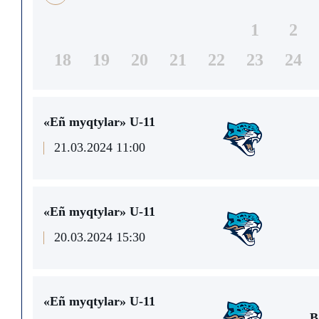
1
2
18
19
20
21
22
23
24
«Eñ myqtylar» U-11
21.03.2024 11:00
«Eñ myqtylar» U-11
20.03.2024 15:30
«Eñ myqtylar» U-11
B