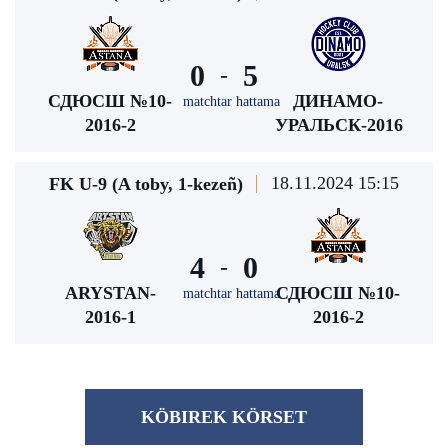
0
5
-
СДЮСШ №10-
ДИНАМО-
matchtar hattama
2016-2
УРАЛЬСК-2016
18.11.2024 15:15
FK U-9 (A toby, 1-kezeñ)
4
0
-
ARYSTAN-
СДЮСШ №10-
matchtar hattama
2016-1
2016-2
KÖBІREK KÖRSET