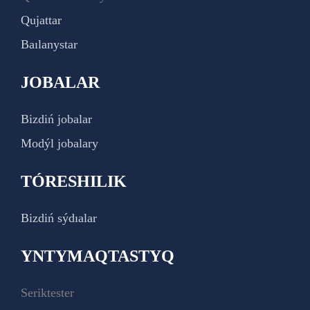
Qujattar
Baılanystar
JOBALAR
Bizdiń jobalar
Modýl jobalary
TÓRESHILIK
Bizdiń sýdıalar
YNTYMAQTASTYQ
Seriktester