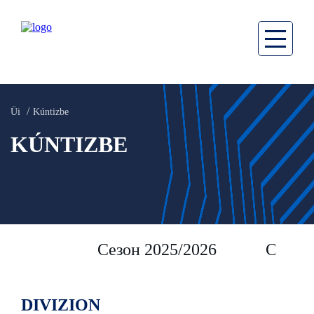
Üi
Kúntizbe
KÚNTIZBE
Сезон 2025/2026
Сезон 
DIVIZION