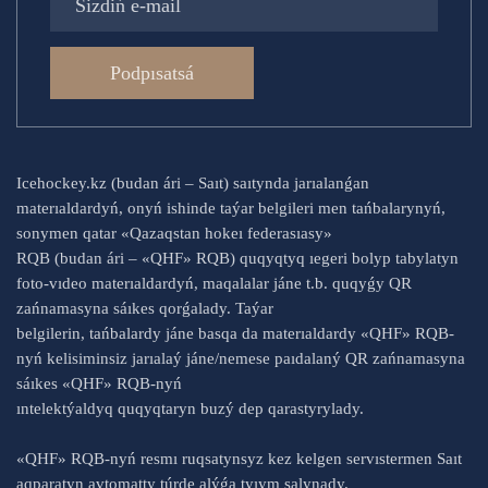
Podpısatsá
Icehockey.kz (budan ári – Saıt) saıtynda jarıalanǵan
materıaldardyń, onyń ishinde taýar belgileri men tańbalarynyń,
sonymen qatar «Qazaqstan hokeı federasıasy»
RQB (budan ári – «QHF» RQB) quqyqtyq ıegeri bolyp tabylatyn
foto-vıdeo materıaldardyń, maqalalar jáne t.b. quqyǵy QR
zańnamasyna sáıkes qorǵalady. Taýar
belgilerin, tańbalardy jáne basqa da materıaldardy «QHF» RQB-
nyń kelisiminsiz jarıalaý jáne/nemese paıdalaný QR zańnamasyna
sáıkes «QHF» RQB-nyń
ıntelektýaldyq quqyqtaryn buzý dep qarastyrylady.
«QHF» RQB-nyń resmı ruqsatynsyz kez kelgen servıstermen Saıt
aqparatyn avtomatty túrde alýǵa tyıym salynady.