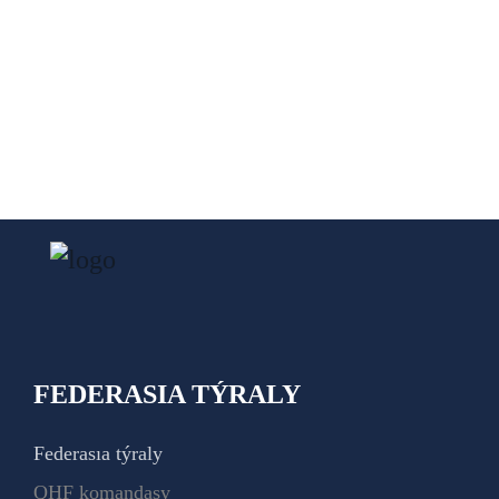
FEDERASIA TÝRALY
Federasıa týraly
QHF komandasy