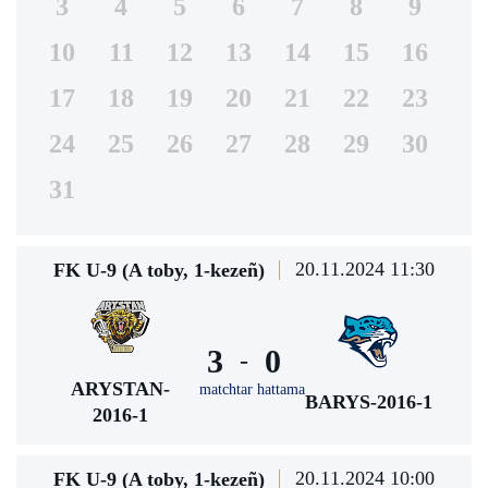
3
4
5
6
7
8
9
10
11
12
13
14
15
16
17
18
19
20
21
22
23
24
25
26
27
28
29
30
31
20.11.2024 11:30
FK U-9 (A toby, 1-kezeñ)
3
0
-
ARYSTAN-
matchtar hattama
BARYS-2016-1
2016-1
20.11.2024 10:00
FK U-9 (A toby, 1-kezeñ)