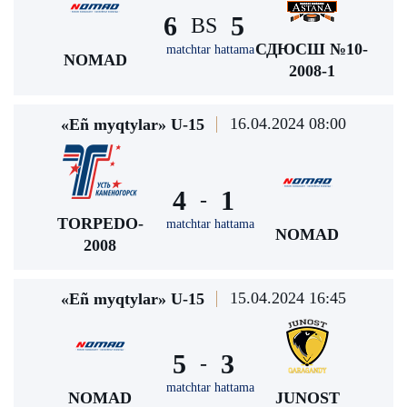
6
5
BS
СДЮСШ №10-
matchtar hattama
NOMAD
2008-1
16.04.2024 08:00
«Eñ myqtylar» U-15
4
1
-
TORPEDO-
matchtar hattama
NOMAD
2008
15.04.2024 16:45
«Eñ myqtylar» U-15
5
3
-
matchtar hattama
NOMAD
JUNOST