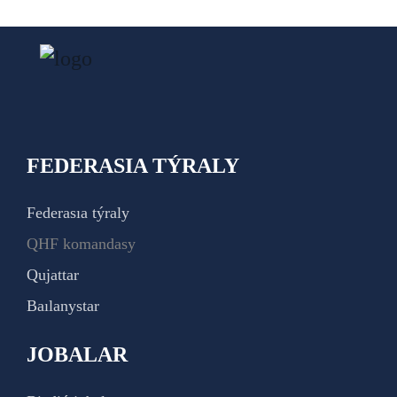
FEDERASIA TÝRALY
Federasıa týraly
QHF komandasy
Qujattar
Baılanystar
JOBALAR