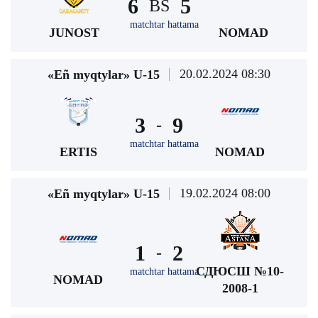
6
5
BS
matchtar hattama
JUNOST
NOMAD
20.02.2024 08:30
«Eñ myqtylar» U-15
3
9
-
matchtar hattama
ERTIS
NOMAD
19.02.2024 08:00
«Eñ myqtylar» U-15
1
2
-
СДЮСШ №10-
matchtar hattama
NOMAD
2008-1