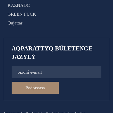
KAZNADC
GREEN PUCK
Qujattar
AQPARATTYQ BÚLETENGE
JAZYLÝ
Podpısatsá