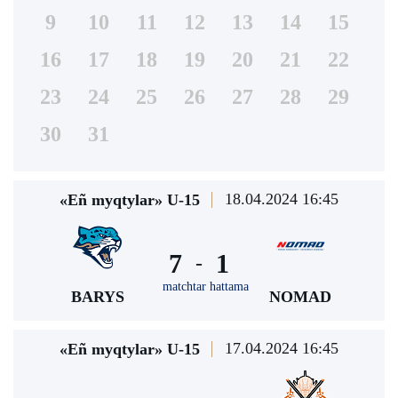
9
10
11
12
13
14
15
16
17
18
19
20
21
22
23
24
25
26
27
28
29
30
31
18.04.2024 16:45
«Eñ myqtylar» U-15
7
1
-
matchtar hattama
BARYS
NOMAD
17.04.2024 16:45
«Eñ myqtylar» U-15