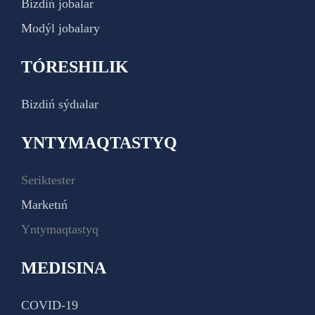
Bizdiń jobalar
Modýl jobalary
TÓRESHILIK
Bizdiń sýdıalar
YNTYMAQTASTYQ
Seriktester
Marketıń
Yntymaqtastyq
MEDISINA
COVID-19