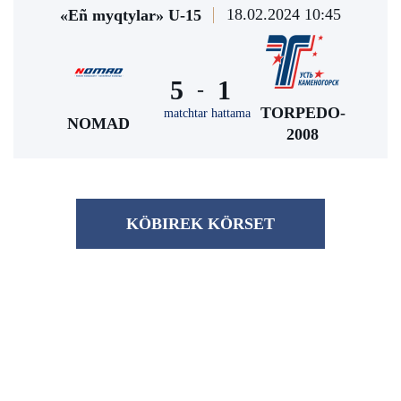
18.02.2024 10:45
«Eñ myqtylar» U-15
5
1
-
TORPEDO-
matchtar hattama
NOMAD
2008
KÖBІREK KÖRSET