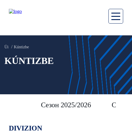
Üi
Kúntizbe
KÚNTIZBE
Сезон 2025/2026
Сезон 
DIVIZION