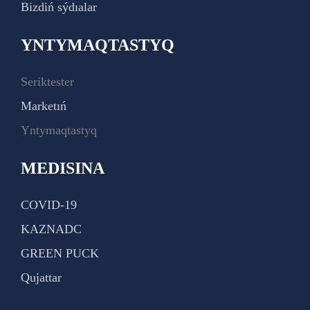
Bizdiń sýdıalar
YNTYMAQTASTYQ
Seriktester
Marketıń
Yntymaqtastyq
MEDISINA
COVID-19
KAZNADC
GREEN PUCK
Qujattar