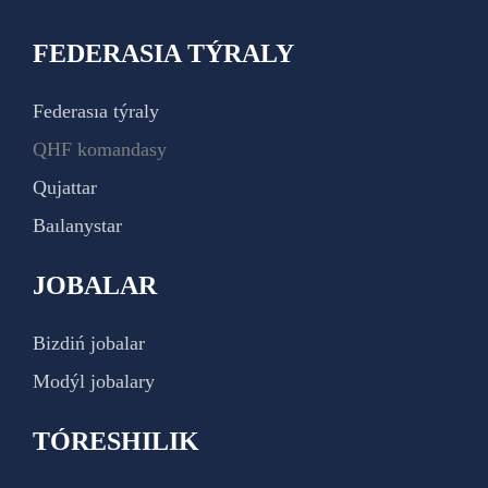
FEDERASIA TÝRALY
Federasıa týraly
QHF komandasy
Qujattar
Baılanystar
JOBALAR
Bizdiń jobalar
Modýl jobalary
TÓRESHILIK