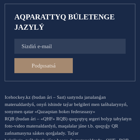
AQPARATTYQ BÚLETENGE
JAZYLÝ
Podpısatsá
Icehockey.kz (budan ári – Saıt) saıtynda jarıalanǵan
materıaldardyń, onyń ishinde taýar belgileri men tańbalarynyń,
sonymen qatar «Qazaqstan hokeı federasıasy»
RQB (budan ári – «QHF» RQB) quqyqtyq ıegeri bolyp tabylatyn
foto-vıdeo materıaldardyń, maqalalar jáne t.b. quqyǵy QR
zańnamasyna sáıkes qorǵalady. Taýar