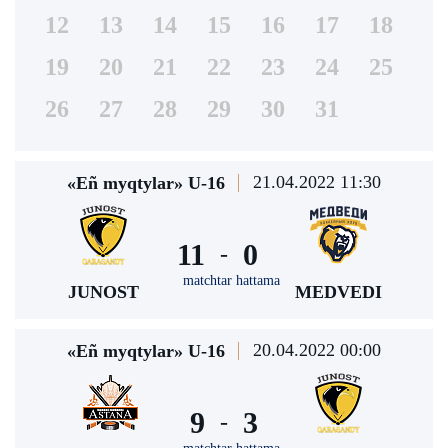
12
13
14
15
16
17
18
19
20
21
22
23
24
25
26
27
28
29
30
31
21.04.2022 11:30
«Eñ myqtylar» U-16
11
0
-
matchtar hattama
JUNOST
MEDVEDI
20.04.2022 00:00
«Eñ myqtylar» U-16
9
3
-