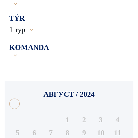
TÝR
1 тур
KOMANDA
АВГУСТ / 2024
1
2
3
4
5
6
7
8
9
10
11