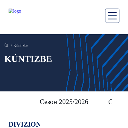
Üi
Kúntizbe
KÚNTIZBE
Сезон 2025/2026
Сезон 
DIVIZION