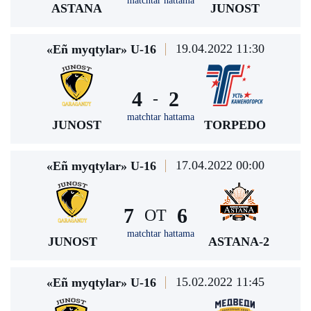
matchtar hattama
ASTANA
JUNOST
19.04.2022 11:30
«Eñ myqtylar» U-16
4
2
-
matchtar hattama
JUNOST
TORPEDO
17.04.2022 00:00
«Eñ myqtylar» U-16
7
6
ОТ
matchtar hattama
JUNOST
ASTANA-2
15.02.2022 11:45
«Eñ myqtylar» U-16