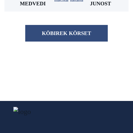
matchtar hattama
MEDVEDI
JUNOST
KÖBІREK KÖRSET