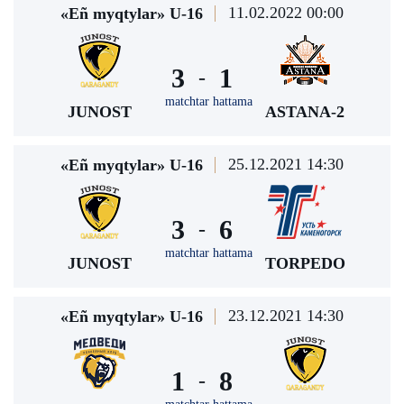
11.02.2022 00:00
«Eñ myqtylar» U-16
3
1
-
matchtar hattama
JUNOST
ASTANA-2
25.12.2021 14:30
«Eñ myqtylar» U-16
3
6
-
matchtar hattama
JUNOST
TORPEDO
23.12.2021 14:30
«Eñ myqtylar» U-16
1
8
-