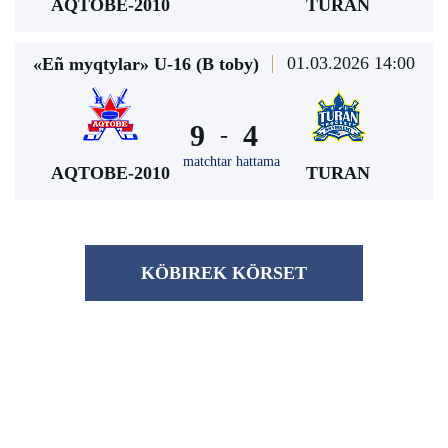
AQTOBE-2010
TURAN
01.03.2026 14:00
«Eñ myqtylar» U-16 (В toby)
9
4
-
matchtar hattama
AQTOBE-2010
TURAN
KÖBІREK KÖRSET