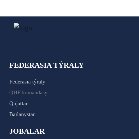
FEDERASIA TÝRALY
Federasıa týraly
QHF komandasy
Qujattar
Baılanystar
JOBALAR