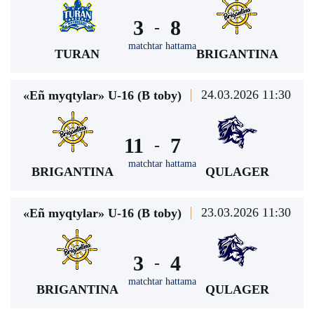
3
8
-
matchtar hattama
TURAN
BRIGANTINA
24.03.2026 11:30
«Eñ myqtylar» U-16 (В toby)
11
7
-
matchtar hattama
BRIGANTINA
QULAGER
23.03.2026 11:30
«Eñ myqtylar» U-16 (В toby)
3
4
-
matchtar hattama
BRIGANTINA
QULAGER