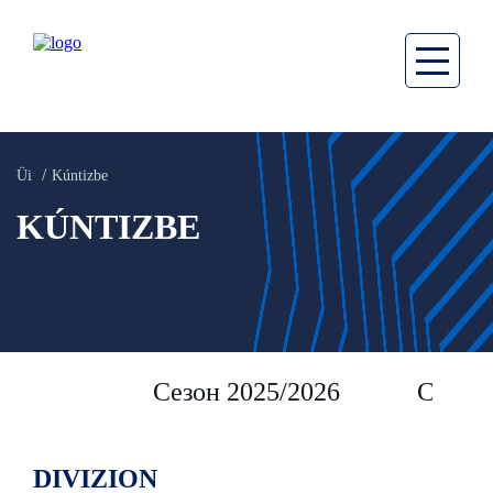
Üi
Kúntizbe
KÚNTIZBE
Сезон 2025/2026
Сезон 
DIVIZION