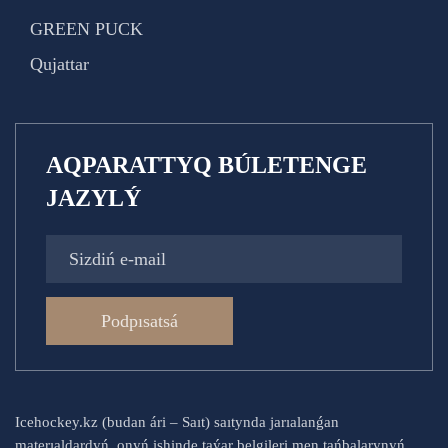
GREEN PUCK
Qujattar
AQPARATTYQ BÚLETENGE
JAZYLÝ
Podpısatsá
Icehockey.kz (budan ári – Saıt) saıtynda jarıalanǵan
materıaldardyń, onyń ishinde taýar belgileri men tańbalarynyń,