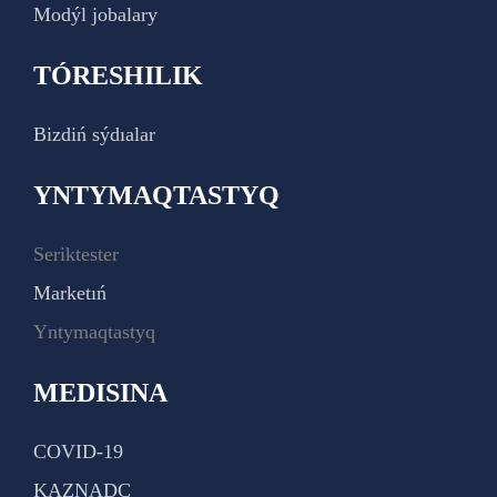
Modýl jobalary
TÓRESHILIK
Bizdiń sýdıalar
YNTYMAQTASTYQ
Seriktester
Marketıń
Yntymaqtastyq
MEDISINA
COVID-19
KAZNADC