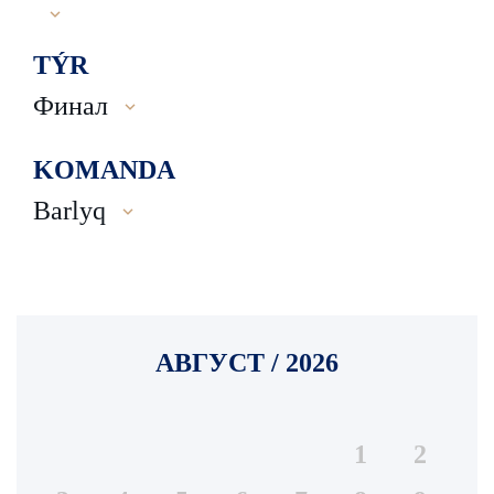
TÝR
Финал
KOMANDA
Barlyq
АВГУСТ / 2026
1
2