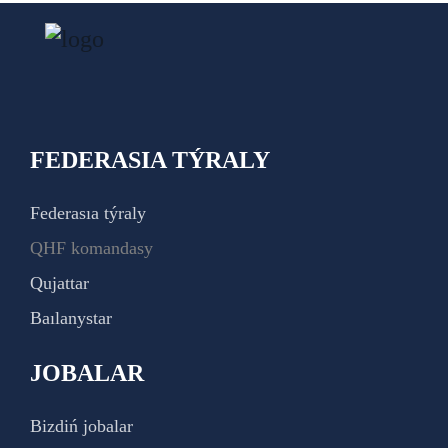
FEDERASIA TÝRALY
Federasıa týraly
QHF komandasy
Qujattar
Baılanystar
JOBALAR
Bizdiń jobalar